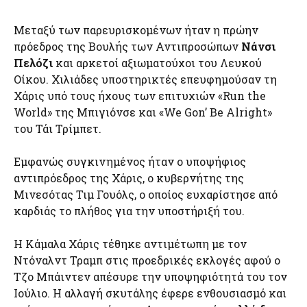
Μεταξύ των παρευρισκομένων ήταν η πρώην
πρόεδρος της Βουλής των Αντιπροσώπων
Νάνσι
Πελόζι
και αρκετοί αξιωματούχοι του Λευκού
Οίκου. Χιλιάδες υποστηρικτές επευφημούσαν τη
Χάρις υπό τους ήχους των επιτυχιών «Run the
World» της Μπιγιόνσε και «We Gon’ Be Alright»
του Τάι Τρίμπετ.
Εμφανώς συγκινημένος ήταν ο υποψήφιος
αντιπρόεδρος της Χάρις, ο κυβερνήτης της
Μινεσότας Τιμ Γουόλς, ο οποίος ευχαρίστησε από
καρδιάς το πλήθος για την υποστήριξή του.
Η Κάμαλα Χάρις τέθηκε αντιμέτωπη με τον
Ντόναλντ Τραμπ στις προεδρικές εκλογές αφού ο
Τζο Μπάιντεν απέσυρε την υποψηφιότητά του τον
Ιούλιο. Η αλλαγή σκυτάλης έφερε ενθουσιασμό και