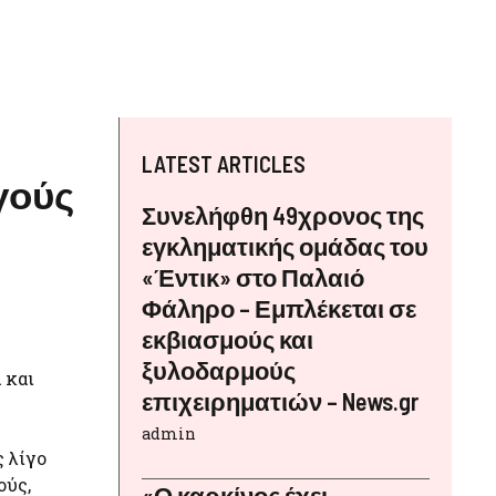
LATEST ARTICLES
γούς
Συνελήφθη 49χρονος της
εγκληματικής ομάδας του
«Έντικ» στο Παλαιό
Φάληρο – Εμπλέκεται σε
εκβιασμούς και
ξυλοδαρμούς
 και
επιχειρηματιών – News.gr
admin
ς λίγο
ούς,
«Ο καρκίνος έχει