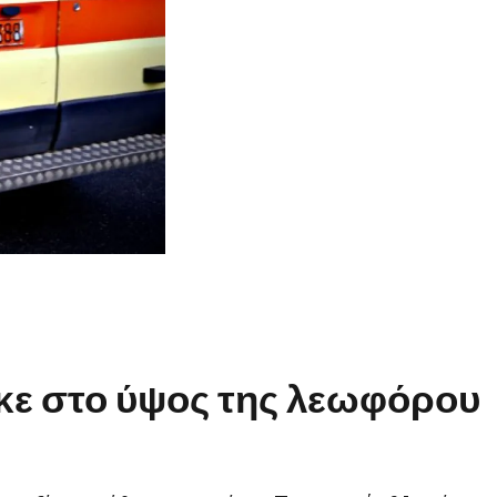
κε στο ύψος της λεωφόρου