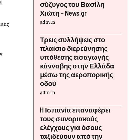
η
σύζυγος του Βασίλη
Χιώτη – News.gr
admin
μιας
Τρεις συλλήψεις στο
πλαίσιο διερεύνησης
ν
υπόθεσης εισαγωγής
κάνναβης στην Ελλάδα
μέσω της αεροπορικής
οδού
admin
H Ισπανία επαναφέρει
τους συνοριακούς
ελέγχους για όσους
ταξιδεύουν από την