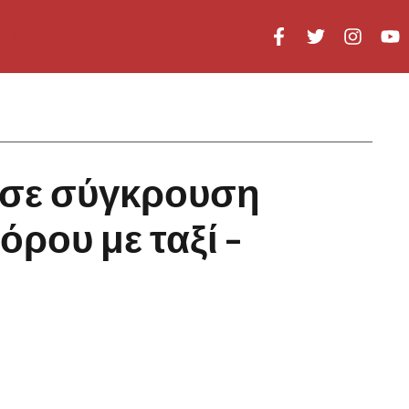
 σε σύγκρουση
ρου με ταξί –