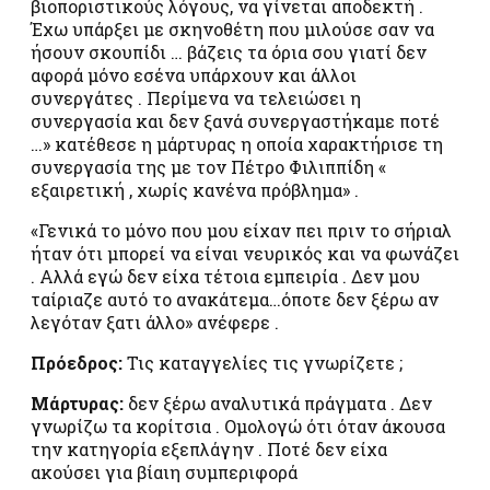
βιοποριστικούς λόγους, να γίνεται αποδεκτή .
Έχω υπάρξει με σκηνοθέτη που μιλούσε σαν να
ήσουν σκουπίδι … βάζεις τα όρια σου γιατί δεν
αφορά μόνο εσένα υπάρχουν και άλλοι
συνεργάτες . Περίμενα να τελειώσει η
συνεργασία και δεν ξανά συνεργαστήκαμε ποτέ
…» κατέθεσε η μάρτυρας η οποία χαρακτήρισε τη
συνεργασία της με τον Πέτρο Φιλιππίδη «
εξαιρετική , χωρίς κανένα πρόβλημα» .
«Γενικά το μόνο που μου είχαν πει πριν το σήριαλ
ήταν ότι μπορεί να είναι νευρικός και να φωνάζει
. Αλλά εγώ δεν είχα τέτοια εμπειρία . Δεν μου
ταίριαζε αυτό το ανακάτεμα…όποτε δεν ξέρω αν
λεγόταν ξατι άλλο» ανέφερε .
Πρόεδρος:
Τις καταγγελίες τις γνωρίζετε ;
Μάρτυρας:
δεν ξέρω αναλυτικά πράγματα . Δεν
γνωρίζω τα κορίτσια . Ομολογώ ότι όταν άκουσα
την κατηγορία εξεπλάγην . Ποτέ δεν είχα
ακούσει για βίαιη συμπεριφορά