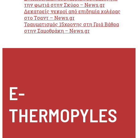
την φωτιά στην Σκύρο – News.gr
Δεκατρείς νεκροί από επιδημία χολέρας
στο Τσαντ – News.gr
Τραυματισμός 15χρονης στη Γριά Βάθρα
στην Σαμοθράκη – News.gr
E-
THERMOPYLES