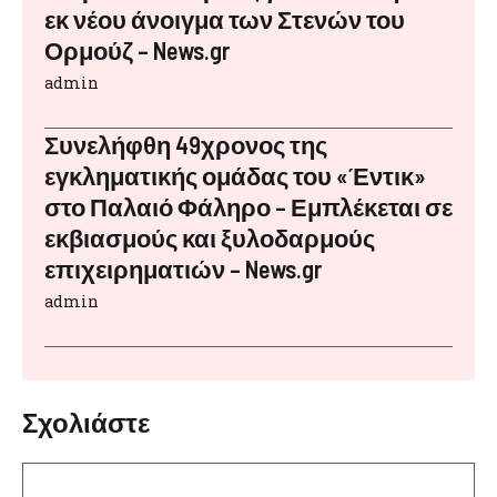
εκ νέου άνοιγμα των Στενών του
Ορμούζ – News.gr
admin
Συνελήφθη 49χρονος της
εγκληματικής ομάδας του «Έντικ»
στο Παλαιό Φάληρο – Εμπλέκεται σε
εκβιασμούς και ξυλοδαρμούς
επιχειρηματιών – News.gr
admin
Σχολιάστε
Σχόλιο