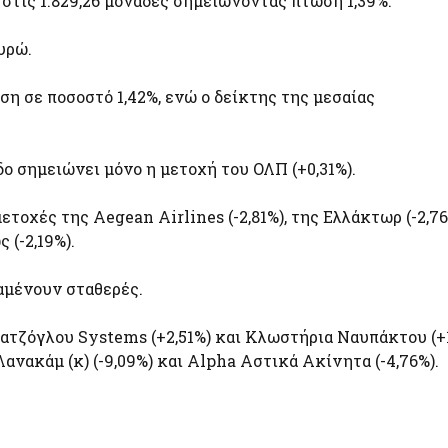
ι στις 1.829,26 μονάδες σημειώνοντας πτώση 1,39%.
υρώ.
η σε ποσοστό 1,42%, ενώ ο δείκτης της μεσαίας
ο σημειώνει μόνο η μετοχή του ΟΛΠ (+0,31%).
οχές της Aegean Airlines (-2,81%), της Ελλάκτωρ (-2,76
 (-2,19%).
ραμένουν σταθερές.
ατζόγλου Systems (+2,51%) και Κλωστήρια Ναυπάκτου (+1
νακάμ (κ) (-9,09%) και Alpha Αστικά Ακίνητα (-4,76%).