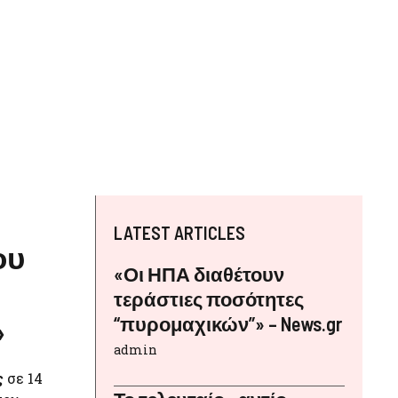
LATEST ARTICLES
ου
«Οι ΗΠΑ διαθέτουν
τεράστιες ποσότητες
“πυρομαχικών”» – News.gr
»
admin
ς
σε 14