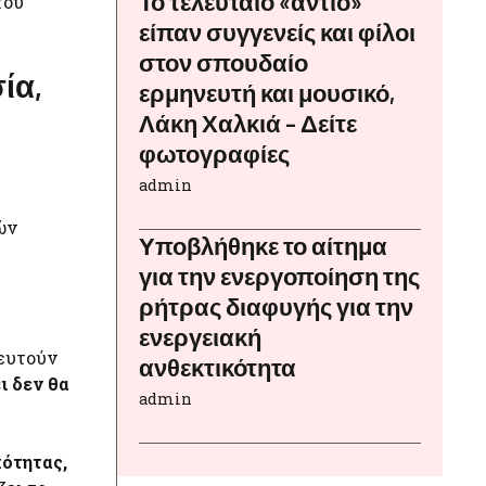
Το τελευταίο «αντίο»
του
είπαν συγγενείς και φίλοι
στον σπουδαίο
ία,
ερμηνευτή και μουσικό,
Λάκη Χαλκιά – Δείτε
φωτογραφίες
admin
ών
Υποβλήθηκε το αίτημα
για την ενεργοποίηση της
ρήτρας διαφυγής για την
ενεργειακή
ιευτούν
ανθεκτικότητα
ι δεν θα
admin
κότητας,