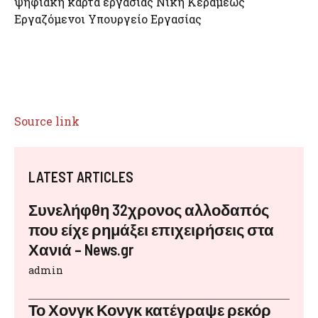
ψηφιακή κάρτα εργασίας Νίκη Κεραμέως
Εργαζόμενοι Υπουργείο Εργασίας
Source link
LATEST ARTICLES
Συνελήφθη 32χρονος αλλοδαπός
που είχε ρημάξει επιχειρήσεις στα
Χανιά – News.gr
admin
Το Χονγκ Κονγκ κατέγραψε ρεκόρ