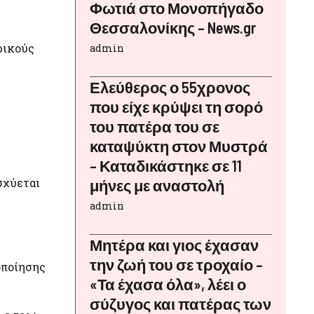
Φωτιά στο Μονοπήγαδο
Θεσσαλονίκης – News.gr
ρικούς
admin
Ελεύθερος ο 55χρονος
που είχε κρύψει τη σορό
του πατέρα του σε
καταψύκτη στον Μυστρά
– Καταδικάστηκε σε 11
σχύεται
μήνες με αναστολή
admin
Μητέρα και γιος έχασαν
την ζωή του σε τροχαίο –
οποίησης
«Τα έχασα όλα», λέει ο
σύζυγος και πατέρας των