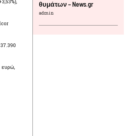
3,53%),
θυμάτων – News.gr
admin
lcor
537.390
 ευρώ,