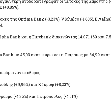
εγαλύτερη άνοδο κατέγραψαν οι μετοχές της Σαράντης (+
 (+0,85%).
ές της Optima Bank (-3,23%), Viohalco (-1,835), Elvalha
).
ha Bank και η Eurobank διακινώντας 14.071.169 και 7.
Bank με 45,03 εκατ. ευρώ και η Πειραιώς με 34,99 εκατ.
παρέμειναν σταθερές.
ούλης (+9,96%) και Κέκροψ (+8,23%).
άρμα (-4,26%) και Πετρόπουλος (-4,01%).