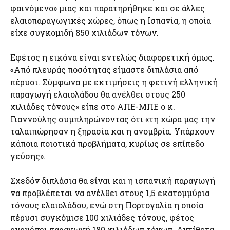
φαινόμενο» μιας και παρατηρήθηκε και σε άλλες
ελαιοπαραγωγικές χώρες, όπως η Ισπανία, η οποία
είχε συγκομιδή 850 χιλιάδων τόνων.
Εφέτος η εικόνα είναι εντελώς διαφορετική όμως.
«Από πλευράς ποσότητας είμαστε διπλάσια από
πέρυσι. Σύμφωνα με εκτιμήσεις η φετινή ελληνική
παραγωγή ελαιολάδου θα ανέλθει στους 250
χιλιάδες τόνους» είπε στο ΑΠΕ-ΜΠΕ ο κ.
Γιαννούλης συμπληρώνοντας ότι «τη χώρα μας την
ταλαιπώρησαν η ξηρασία και η ανομβρία. Υπάρχουν
κάποια ποιοτικά προβλήματα, κυρίως σε επίπεδο
γεύσης».
Σχεδόν διπλάσια θα είναι και η ισπανική παραγωγή
να προβλέπεται να ανέλθει στους 1,5 εκατομμύρια
τόνους ελαιολάδου, ενώ στη Πορτογαλία η οποία
πέρυσι συγκόμισε 100 χιλιάδες τόνους, φέτος
αναμένει παραγωγή 180 χιλιάδων τόνων. Αντίθετα