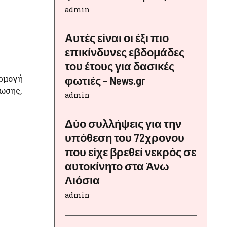
admin
Αυτές είναι οι έξι πιο
επικίνδυνες εβδομάδες
του έτους για δασικές
αρμογή
φωτιές – News.gr
ρωσης,
admin
Δύο συλλήψεις για την
υπόθεση του 72χρονου
που είχε βρεθεί νεκρός σε
αυτοκίνητο στα Άνω
Λιόσια
admin