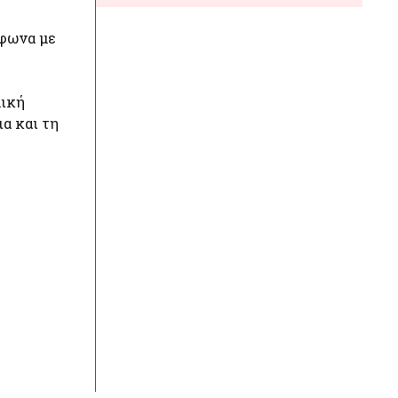
μφωνα με
μική
α και τη