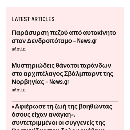
LATEST ARTICLES
Παράσυρση πεζού από αυτοκίνητο
στον Δενδροπόταμο – News.gr
admin
Μυστηριώδεις θάνατοι ταράνδων
στο αρχιπέλαγος Σβάλμπαρντ της
Νορβηγίας – News.gr
admin
«Αφιέρωσε τη ζωή της βοηθώντας
όσους είχαν ανάγκη»,
συντετριμμένοι οι συγγενείς της