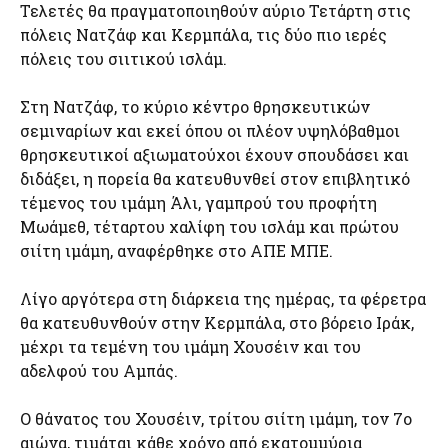
Τελετές θα πραγματοποιηθούν αύριο Τετάρτη στις
πόλεις Νατζάφ και Κερμπάλα, τις δύο πιο ιερές
πόλεις του σιιτικού ισλάμ.
Στη Νατζάφ, το κύριο κέντρο θρησκευτικών
σεμιναρίων και εκεί όπου οι πλέον υψηλόβαθμοι
θρησκευτικοί αξιωματούχοι έχουν σπουδάσει και
διδάξει, η πορεία θα κατευθυνθεί στον επιβλητικό
τέμενος του ιμάμη Άλι, γαμπρού του προφήτη
Μωάμεθ, τέταρτου χαλίφη του ισλάμ και πρώτου
σιίτη ιμάμη, αναφέρθηκε στο ΑΠΕ ΜΠΕ.
Λίγο αργότερα στη διάρκεια της ημέρας, τα φέρετρα
θα κατευθυνθούν στην Κερμπάλα, στο βόρειο Ιράκ,
μέχρι τα τεμένη του ιμάμη Χουσέιν και του
αδελφού του Αμπάς.
Ο θάνατος του Χουσέιν, τρίτου σιίτη ιμάμη, τον 7ο
αιώνα, τιμάται κάθε χρόνο από εκατομμύρια