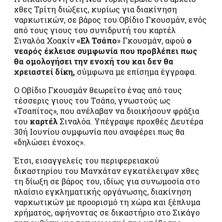
χθες Τρίτη διώξεις, κυρίως για διακίνηση
ναρκωτικών, σε βάρος του Οβίδιο Γκουσμάν, ενός
από τους γιους του συνιδρυτή του καρτέλ
Σιναλόα Χοακίν
«Ελ Τσάπο
» Γκουσμάν, αφού
ο
νεαρός έκλεισε συμφωνία που προβλέπει πως
θα ομολογήσει την ενοχή του και δεν θα
χρειαστεί δίκη,
σύμφωνα με επίσημα έγγραφα.
Ο Οβίδιο Γκουσμάν θεωρείτο ένας από τους
τέσσερις γιους του Τσάπο, γνωστούς ως
«Τσαπίτος», που ανέλαβαν να διοικήσουν φράξια
του
καρτέλ
Σιναλόα. Υπέγραψε προχθές Δευτέρα
30ή Ιουνίου συμφωνία που αναφέρει πως θα
«δηλώσει ένοχος».
Έτσι, εισαγγελείς του περιφερειακού
δικαστηρίου του Μανχάταν εγκατέλειψαν χθες
τη δίωξη σε βάρος του, ιδίως για συνωμοσία στο
πλαίσιο εγκληματικής οργάνωσης, διακίνηση
ναρκωτικών με προορισμό τη χώρα και ξέπλυμα
χρήματος, αφήνοντας σε δικαστήριο στο Σικάγο