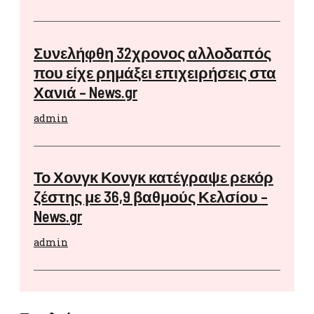
Συνελήφθη 32χρονος αλλοδαπός
που είχε ρημάξει επιχειρήσεις στα
Χανιά – News.gr
admin
Το Χονγκ Κονγκ κατέγραψε ρεκόρ
ζέστης με 36,9 βαθμούς Κελσίου –
News.gr
admin