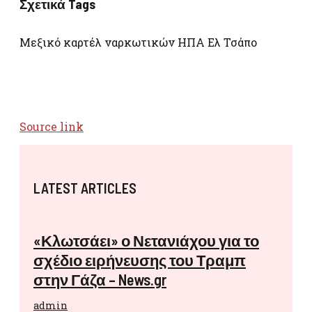
Σχετικά Tags
Μεξικό καρτέλ ναρκωτικών ΗΠΑ Ελ Τσάπο
Source link
LATEST ARTICLES
«Κλωτσάει» ο Νετανιάχου για το
σχέδιο ειρήνευσης του Τραμπ
στην Γάζα – News.gr
admin