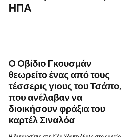
ΗΠΑ
Ο Οβίδιο Γκουσμάν
θεωρείτο ένας από τους
τέσσερις γιους του Τσάπο,
που ανέλαβαν να
διοικήσουν φράξια του
καρτέλ Σιναλόα
Η δικαιοσύνη στη Νέα Υόρκη έβαλε στο αρχείο