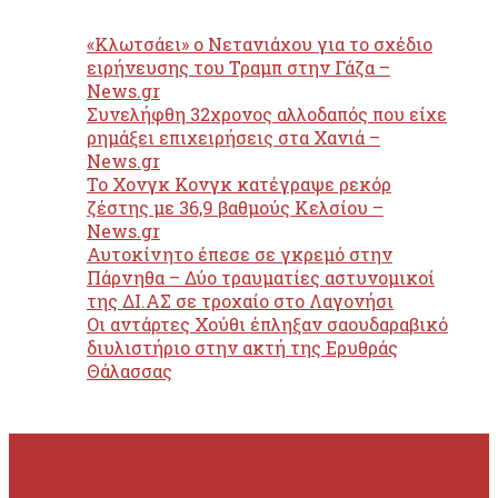
«Κλωτσάει» ο Νετανιάχου για το σχέδιο
ειρήνευσης του Τραμπ στην Γάζα –
News.gr
Συνελήφθη 32χρονος αλλοδαπός που είχε
ρημάξει επιχειρήσεις στα Χανιά –
News.gr
Το Χονγκ Κονγκ κατέγραψε ρεκόρ
ζέστης με 36,9 βαθμούς Κελσίου –
News.gr
Αυτοκίνητο έπεσε σε γκρεμό στην
Πάρνηθα – Δύο τραυματίες αστυνομικοί
της ΔΙ.ΑΣ σε τροχαίο στο Λαγονήσι
Οι αντάρτες Χούθι έπληξαν σαουδαραβικό
διυλιστήριο στην ακτή της Ερυθράς
Θάλασσας