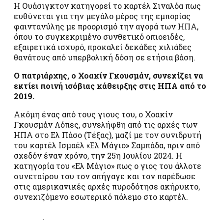
Η Ουάσιγκτον κατηγορεί το καρτέλ Σιναλόα πως
ευθύνεται για την μεγάλο μέρος της εμπορίας
φαιντανύλης με προορισμό την αγορά των ΗΠΑ,
όπου το συγκεκριμένο συνθετικό οπιοειδές,
εξαιρετικά ισχυρό, προκαλεί δεκάδες χιλιάδες
θανάτους από υπερβολική δόση σε ετήσια βάση.
Ο πατριάρχης, ο Χοακίν Γκουσμάν, συνεχίζει να
εκτίει ποινή ισόβιας κάθειρξης στις ΗΠΑ από το
2019.
Ακόμη ένας από τους γιους του, ο Χοακίν
Γκουσμάν Λόπες, συνελήφθη από τις αρχές των
ΗΠΑ στο Ελ Πάσο (Τέξας), μαζί με τον συνιδρυτή
του καρτέλ Ισμαέλ «Ελ Μάγιο» Σαμπάδα, πριν από
σχεδόν έναν χρόνο, την 25η Ιουλίου 2024. Η
κατηγορία του «Ελ Μάγιο» πως ο γιος του άλλοτε
συνεταίρου του τον απήγαγε και τον παρέδωσε
στις αμερικανικές αρχές πυροδότησε ακήρυκτο,
συνεχιζόμενο εσωτερικό πόλεμο στο καρτέλ.