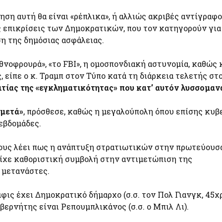
ση αυτή θα είναι «ρέπλικα», ή αλλιώς ακριβές αντίγραφο
ς επικρίσεις των Δημοκρατικών, που τον κατηγορούν για
η της δημόσιας ασφάλειας.
νοφρουρά», «το FBI», η ομοσπονδιακή αστυνομία, καθώς 
 είπε ο κ. Τραμπ στον Τύπο κατά τη διάρκεια τελετής σ
τίας της «εγκληματικότητας» που κατ’ αυτόν λυσσομανά
 μετά»
, πρόσθεσε, καθώς η μεγαλούπολη όπου επίσης κυβ
εβδομάδες.
ους λέει πως η ανάπτυξη στρατιωτικών στην πρωτεύουσ
είχε καθοριστική συμβολή στην αντιμετώπιση της
 μετανάστες.
μφις έχει Δημοκρατικό δήμαρχο (σ.σ. τον Πολ Γιανγκ, 45χ
ερνήτης είναι Ρεπουμπλικάνος (σ.σ. ο Μπιλ Λι).