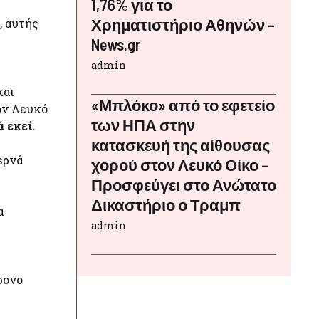
1,76% για το
Χρηματιστήριο Αθηνών –
, αυτής
News.gr
admin
και
«Μπλόκο» από το εφετείο
τον Λευκό
των ΗΠΑ στην
 εκεί.
κατασκευή της αίθουσας
ερνά
χορού στον Λευκό Οίκο –
Προσφεύγει στο Ανώτατο
Δικαστήριο ο Τραμπ
α
admin
ρονο