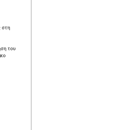
ς στη
ηση του
ρκο