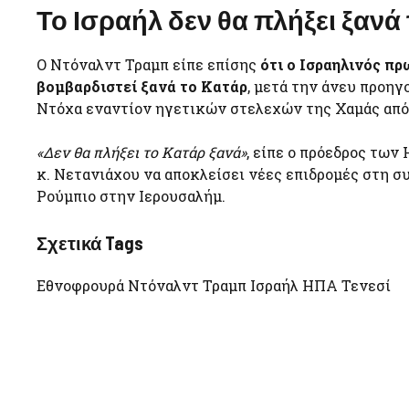
Το Ισραήλ δεν θα πλήξει ξανά
Ο Ντόναλντ Τραμπ είπε επίσης
ότι ο Ισραηλινός π
βομβαρδιστεί ξανά το Κατάρ
, μετά την άνευ προη
Ντόχα εναντίον ηγετικών στελεχών της Χαμάς από 
«Δεν θα πλήξει το Κατάρ ξανά»
, είπε ο πρόεδρος των
κ. Νετανιάχου να αποκλείσει νέες επιδρομές στη
Ρούμπιο στην Ιερουσαλήμ.
Σχετικά Tags
Εθνοφρουρά Ντόναλντ Τραμπ Ισραήλ ΗΠΑ Τενεσί