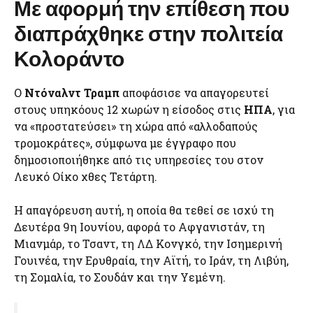
Με αφορμή την επίθεση που
διαπράχθηκε στην πολιτεία
Κολοράντο
Ο
Ντόναλντ Τραμπ
αποφάσισε να απαγορευτεί
στους υπηκόους 12 χωρών η είσοδος στις
ΗΠΑ
, για
να «προστατεύσει» τη χώρα από «αλλοδαπούς
τρομοκράτες», σύμφωνα με έγγραφο που
δημοσιοποιήθηκε από τις υπηρεσίες του στον
Λευκό Οίκο χθες Τετάρτη.
Η απαγόρευση αυτή, η οποία θα τεθεί σε ισχύ τη
Δευτέρα 9η Ιουνίου, αφορά το Αφγανιστάν, τη
Μιανμάρ, το Τσαντ, τη ΛΔ Κονγκό, την Ισημερινή
Γουινέα, την Ερυθραία, την Αϊτή, το Ιράν, τη Λιβύη,
τη Σομαλία, το Σουδάν και την Υεμένη.