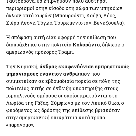
Ταυτόχρονα, θα επιβληθούν πολύ αυστηροί
περιορισμοί στην είσοδο στη χώρα των υπηκόων
άλλων επτά χωρών (Μπουρούντι, Κούβα, Λάος,
Σιέρα Λεόνε, Τόγκο, Τουρκμενιστάν, Βενεζουέλα).
Η απόφαση αυτή είχε αφορμή την επίθεση που
διαπράχθηκε στην πολιτεία
Κολοράντο
, δήλωσε ο
αμερικανός πρόεδρος Τραμπ.
Την Κυριακή,
άνδρας εκσφενδόνισε εμπρηστικούς
μηχανισμούς εναντίον ανθρώπων
που
συμμετείχαν σε εβδομαδιαία πορεία σε πόλη της
πολιτείας αυτής σε ένδειξη υποστήριξης στους
Ισραηλινούς ομήρους οι οποίοι κρατούνται στη
Λωρίδα της Γάζας. Σύμφωνα με τον Λευκό Οίκο, ο
φερόμενος ως δράστης της επίθεσης βρισκόταν
στην αμερικανική επικράτεια κατά τρόπο
«παράνομο».