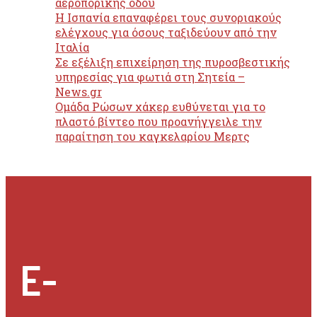
αεροπορικής οδού
H Ισπανία επαναφέρει τους συνοριακούς
ελέγχους για όσους ταξιδεύουν από την
Ιταλία
Σε εξέλιξη επιχείρηση της πυροσβεστικής
υπηρεσίας για φωτιά στη Σητεία –
News.gr
Ομάδα Ρώσων χάκερ ευθύνεται για το
πλαστό βίντεο που προανήγγειλε την
παραίτηση του καγκελαρίου Μερτς
E-