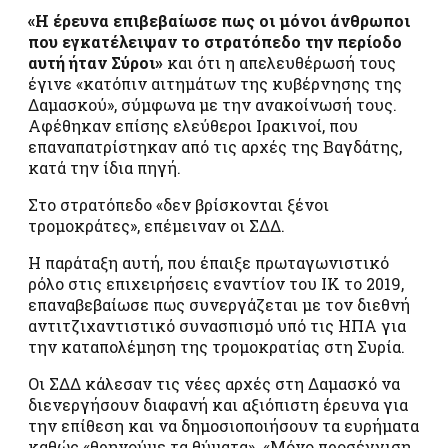
«Η έρευνα επιβεβαίωσε πως οι μόνοι άνθρωποι
που εγκατέλειψαν το στρατόπεδο την περίοδο
αυτή ήταν Σύροι»
και ότι η απελευθέρωσή τους
έγινε «κατόπιν αιτημάτων της κυβέρνησης της
Δαμασκού», σύμφωνα με την ανακοίνωσή τους.
Αφέθηκαν επίσης ελεύθεροι Ιρακινοί, που
επαναπατρίστηκαν από τις αρχές της Βαγδάτης,
κατά την ίδια πηγή.
Στο στρατόπεδο «δεν βρίσκονται ξένοι
τρομοκράτες», επέμειναν οι ΣΔΔ.
Η παράταξη αυτή, που έπαιξε πρωταγωνιστικό
ρόλο στις επιχειρήσεις εναντίον του ΙΚ το 2019,
επαναβεβαίωσε πως συνεργάζεται με τον διεθνή
αντιτζιχαντιστικό συνασπισμό υπό τις ΗΠΑ για
την καταπολέμηση της τρομοκρατίας στη Συρία.
Οι ΣΔΔ κάλεσαν τις νέες αρχές στη Δαμασκό να
διενεργήσουν διαφανή και αξιόπιστη έρευνα για
την επίθεση και να δημοσιοποιήσουν τα ευρήματα
καθώς «θρηνούμε τα θύματα». «Μόνο προσέγγιση