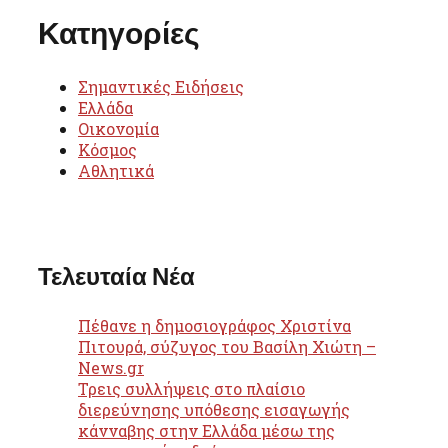
Κατηγορίες
Σημαντικές Ειδήσεις
Ελλάδα
Οικονομία
Κόσμος
Αθλητικά
Τελευταία Νέα
Πέθανε η δημοσιογράφος Χριστίνα
Πιτουρά, σύζυγος του Βασίλη Χιώτη –
News.gr
Τρεις συλλήψεις στο πλαίσιο
διερεύνησης υπόθεσης εισαγωγής
κάνναβης στην Ελλάδα μέσω της