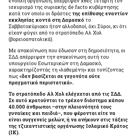
ένοπλη οργάνωση, απέρριψαν χθες Τετάρτη τον
ισχυρισμό της συριακής de facto κυβέρνησης
κατά τον οποίο οι δράστες
της επίθεσης εναντίον
εκκλησίας κοντά στη Δαμασκό
το
Σαββατοκύριακο ήταν αλλοδαποί, όχι Σύροι, κι ότι
είχαν φύγει από το στρατόπεδο Αλ Χολ
(βορειοανατολικά).
Με ανακοίνωση που έδωσαν στη δημοσιότητα, οι
ΣΔΔ απέρριψαν την ανακοίνωση αυτή του
υπουργείου Εσωτερικών στη Δαμασκό,
χαρακτηρίζοντάς τη «λαθεμένη» και τονίζοντας
πως
«δεν βασίζεται σε γεγονότα ούτε
πραγματικά περιστατικά».
Το στρατόπεδο Αλ Χολ ελέγχεται από τις ΣΔΔ.
Σε αυτό κρατούνται το τρέχον διάστημα κάπου
40.000 άνθρωποι –στην πλειονότητά τους
γυναίκες και παιδιά–, που φέρονται είτε να
είναι συγγενείς μελών, ή να ανήκουν στις τάξεις
της τζιχαντιστικής οργάνωσης Ισλαμικό Κράτος
(ΙΚ).