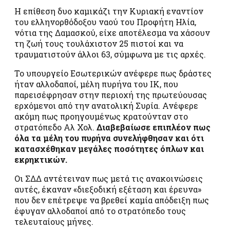
Η επίθεση δυο καμικάζι την Κυριακή εναντίον
του ελληνορθόδοξου ναού του Προφήτη Ηλία,
νότια της Δαμασκού, είχε αποτέλεσμα να χάσουν
τη ζωή τους τουλάχιστον 25 πιστοί και να
τραυματιστούν άλλοι 63, σύμφωνα με τις αρχές.
Το υπουργείο Εσωτερικών ανέφερε πως δράστες
ήταν αλλοδαποί, μέλη πυρήνα του ΙΚ, που
παρεισέφρησαν στην περιοχή της πρωτεύουσας
ερχόμενοι από την ανατολική Συρία. Ανέφερε
ακόμη πως προηγουμένως κρατούνταν στο
στρατόπεδο Αλ Χολ.
Διαβεβαίωσε επιπλέον πως
όλα τα μέλη του πυρήνα συνελήφθησαν και ότι
κατασχέθηκαν μεγάλες ποσότητες όπλων και
εκρηκτικών.
Οι ΣΔΔ αντέτειναν πως μετά τις ανακοινώσεις
αυτές, έκαναν «διεξοδική εξέταση και έρευνα»
που δεν επέτρεψε να βρεθεί καμία απόδειξη πως
έφυγαν αλλοδαποί από το στρατόπεδο τους
τελευταίους μήνες.