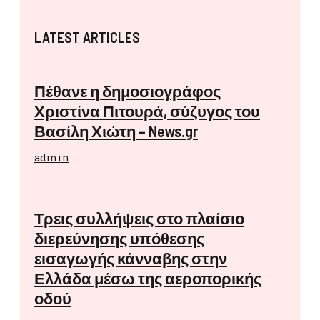
LATEST ARTICLES
Πέθανε η δημοσιογράφος
Χριστίνα Πιτουρά, σύζυγος του
Βασίλη Χιώτη – News.gr
admin
Τρεις συλλήψεις στο πλαίσιο
διερεύνησης υπόθεσης
εισαγωγής κάνναβης στην
Ελλάδα μέσω της αεροπορικής
οδού