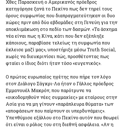
Χθες Παρασκευή ο Αμερικανός πρόεδρος
κατηγόρησε ξανά το Πεκίνο πως δεν τηρεί τους
όρους συμφωνίας που διαπραγματεύτηκαν οι δυο
χώρες πριν από δύο εβδομάδες στη Γενεύη για την
αποκλιμάκωση στο πεδίο των δασμών. «Τα άσχημα
νέα είναι πως η Κίνα, κάτι που δεν εξέπληξε
κάποιους, παραβίασε τελείως τη συμφωνία που
έκλεισε μαζί μας», υποστήριξε μέσω Truth Social,
χωρίς να διευκρινίσει πώς, προσθέτοντας πως
φταίει ο ίδιος διότι ήταν τόσο «ευγενικός».
Ο πρώτος ευρωπαίος ηγέτης που πήρε τον λόγο
στον Διάλογο Σάγκρι-Λα ήταν ο Γάλλος πρόεδρος
Εμμανουέλ Μακρόν, που παρότρυνε να
«οικοδομηθούν νέες συμμαχίες» με εταίρους στην
Ασία για να μη γίνουν «παράπλευρα θύματα» των
«αποφάσεων που παίρνουν οι υπερδυνάμεις».
Υπενθύμισε εξάλλου στο Πεκίνο αυτόν που θεωρεί
ότι είναι ο ρόλος του στη διεθνή ασφάλεια. «Αν η