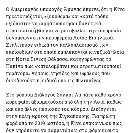
Ο Αμερικανός υπουργός Άμυνας έκρινε, ότι η Κίνα
προετοιμάζεται, «ξεκάθαρα» και «κατά τρόπο
αξιόπιστο» να «χρησιμοποιήσει δυνητικά
στρατιωτική βία για να μεταβάλλει την ισορροπία
δυνάμεων» στην περιφέρεια Ασίας-Ειρηνικού.
Στηλίτευσε ειδικά τον πολλαπλασιασμό των
επεισοδίων στα οποία εμπλέκονται κινεζικά πλοία
στη Νότια Σινική Θάλασσα, κατηγορώντας το
Πεκίνο πως «καταλαμβάνει και στρατιωτικοποιεί
παράνομα» νήσους, νησίδες και υφάλους που
διεκδικούνται, ειδικά από τις Φιλιππίνες.
Στο φόρουμ Διάλογος Σάγκρι-Λα πάνε κάθε χρόνο
κορυφαίοι αξιωματούχοι από όλη την Ασία, καθώς
και από άλλες περιοχές του κόσμου. Διεξάγεται
στην πόλη-κράτος της Σιγκαπούρης. Για πρώτη
φορά από το 2019 ωστόσο, η Κίνα ανακοίνωσε πως
δεν επρόκειτο να συμμετάσχει στο φόρουμ αυτό