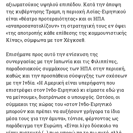
αξιωματούχος υψηλού επιπέδου. Κατά την άποψη
της κυβέρνησης Τραμπ, η περιοχή Ασίας-Ειρηνικού
είναι «θέατρο προτεραιότητας» και οι ΗΠΑ
«αναπροσανατολίζουν» τη στρατηγική τους εν όψει
«της αποτροπής κάθε επίθεσης της κομμουνιστικής
Κίνας», σύμφωνα με τον Χέγκσεθ.
Επισήμανε προς αυτό την ενίσχυση της
συνεργασίας με την Ιαπωνία και τις Φιλιππίνες,
παραδοσιακούς συμμάχους των ΗΠΑ στην περιοχή,
καθώς και την προσπάθεια σύσφιγξης των σχέσεων
με την Ινδία. «Η Αμερική είναι υπερήφανη που
επιστρέφει στον Ινδο-Ειρηνικό κι είμαστε εδώ για
να μείνουμε», διατράνωσε ο υπουργός. Ωστόσο, οι
σύμμαχοι της χώρας του «στον Ινδο-Ειρηνικό
μπορούν και πρέπει να αυξήσουν γρήγορα τα ίδια
μέσα τους για την άμυνα», τόνισε, φέρνοντας ως
παράδειγμα την Ευρώπη. «Είναι λίγο δύσκολο να
γίνει πιστευτό (…) πως μπορώ να το πω αυτό, αλλά