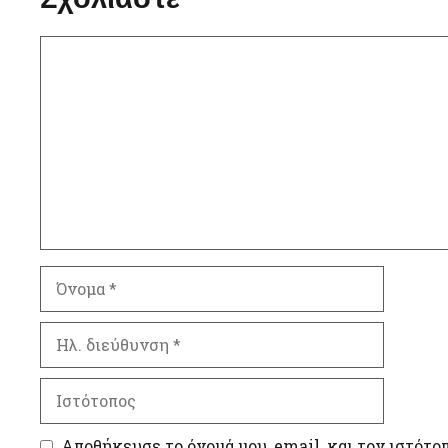
Σχόλιο
Όνομα
Ηλ.
διεύθυνση
Ιστότοπος
Αποθήκευσε το όνομά μου, email, και τον ιστότο