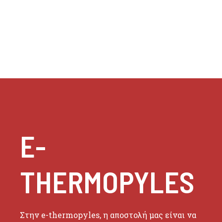
E-
THERMOPYLES
Στην e-thermopyles, η αποστολή μας είναι να