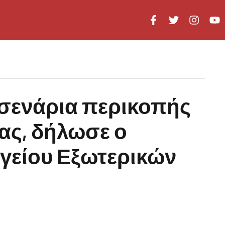
ι σενάρια περικοπής
ιας, δήλωσε ο
γείου Εξωτερικών