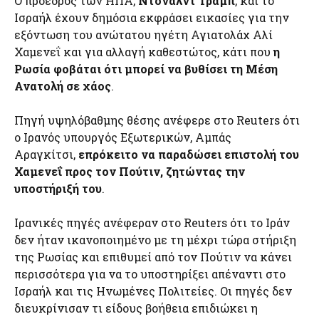
Ο πρόεδρος των ΗΠΑ,
Ντόναλντ Τραμπ
, και το
Ισραήλ έχουν δημόσια εκφράσει εικασίες για την
εξόντωση του ανώτατου ηγέτη Αγιατολάχ Αλί
Χαμενεΐ και για αλλαγή καθεστώτος, κάτι που
η
Ρωσία φοβάται ότι μπορεί να βυθίσει τη Μέση
Ανατολή σε χάος
.
Πηγή υψηλόβαθμης θέσης ανέφερε στο Reuters ότι
ο Ιρανός υπουργός Εξωτερικών, Αμπάς
Αραγκίτσι,
επρόκειτο να παραδώσει επιστολή του
Χαμενεΐ προς τον Πούτιν, ζητώντας την
υποστήριξή του
.
Ιρανικές πηγές ανέφεραν στο Reuters ότι το Ιράν
δεν ήταν ικανοποιημένο με τη μέχρι τώρα στήριξη
της Ρωσίας και επιθυμεί από τον Πούτιν να κάνει
περισσότερα για να το υποστηρίξει απέναντι στο
Ισραήλ και τις Ηνωμένες Πολιτείες. Οι πηγές δεν
διευκρίνισαν τι είδους βοήθεια επιδιώκει η