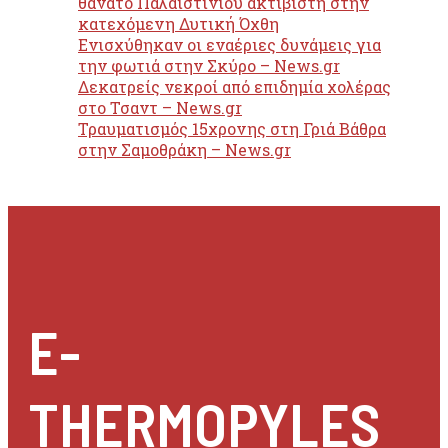
θάνατο Παλαιστίνιου ακτιβιστή στην
κατεχόμενη Δυτική Όχθη
Ενισχύθηκαν οι εναέριες δυνάμεις για
την φωτιά στην Σκύρο – News.gr
Δεκατρείς νεκροί από επιδημία χολέρας
στο Τσαντ – News.gr
Τραυματισμός 15χρονης στη Γριά Βάθρα
στην Σαμοθράκη – News.gr
E-
THERMOPYLES