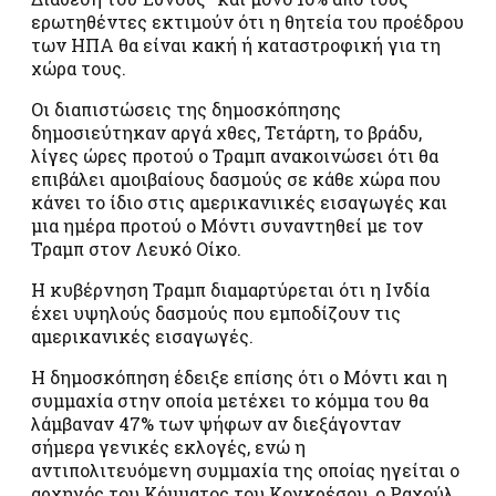
ερωτηθέντες εκτιμούν ότι η θητεία του προέδρου
των ΗΠΑ θα είναι κακή ή καταστροφική για τη
χώρα τους.
Οι διαπιστώσεις της δημοσκόπησης
δημοσιεύτηκαν αργά χθες, Τετάρτη, το βράδυ,
λίγες ώρες προτού ο Τραμπ ανακοινώσει ότι θα
επιβάλει αμοιβαίους δασμούς σε κάθε χώρα που
κάνει το ίδιο στις αμερικανιικές εισαγωγές και
μια ημέρα προτού ο Μόντι συναντηθεί με τον
Τραμπ στον Λευκό Οίκο.
Η κυβέρνηση Τραμπ διαμαρτύρεται ότι η Ινδία
έχει υψηλούς δασμούς που εμποδίζουν τις
αμερικανικές εισαγωγές.
Η δημοσκόπηση έδειξε επίσης ότι ο Μόντι και η
συμμαχία στην οποία μετέχει το κόμμα του θα
λάμβαναν 47% των ψήφων αν διεξάγονταν
σήμερα γενικές εκλογές, ενώ η
αντιπολιτευόμενη συμμαχία της οποίας ηγείται ο
αρχηγός του Κόμματος του Κογκρέσου, ο Ραχούλ