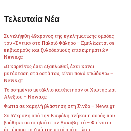
Τελευταία Νέα
Συνελήφθη 49χρονος της εγκληματικής ομάδας
του «Έντικ» στο Παλαιό Φάληρο – Εμπλέκεται σε
εκβιασμούς και ξυλοδαρμούς επιχειρηματιών –
News.gr
«Ο καρκίνος έχει εξαπλωθεί, έχει κάνει
μετάσταση στα οστά του, είναι πολύ επώδυνο» –
News.gr
Το ασημένιο μετάλλιο κατέκτησαν οι Χιώτης και
Αλεξίου – News.gr
Φωτιά σε χαμηλή βλάστηση στη Σίνδο – News.gr
Σε 57χρονη από την Κυψέλη ανήκει η σορός που
βρέθηκε σε σπηλιά στον Λυκαβηττό – Φαίνεται
ότι έχασε τη ζωή της μετά από πτώση