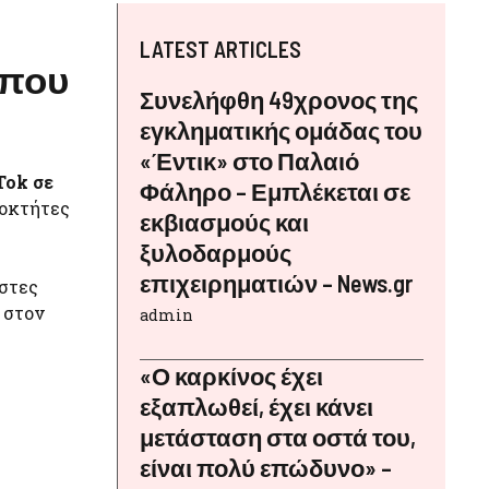
LATEST ARTICLES
 που
Συνελήφθη 49χρονος της
εγκληματικής ομάδας του
«Έντικ» στο Παλαιό
Tok σε
Φάληρο – Εμπλέκεται σε
ιοκτήτες
εκβιασμούς και
ξυλοδαρμούς
επιχειρηματιών – News.gr
ήστες
 στον
admin
«Ο καρκίνος έχει
εξαπλωθεί, έχει κάνει
μετάσταση στα οστά του,
είναι πολύ επώδυνο» –