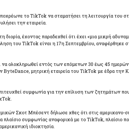
ποχρέωνε το TikTok να σταματήσει τη λειτουργία του σ
υλήσει την εταιρεία.
η διορία, έχοντας παραδεχθεί ότι έχει «μια μικρή αδυναμ
ώληση του TikTok είναι η 17η Σεπτεμβρίου, αναφέρθηκε 
 να ολοκληρωθεί εντός των επόμενων 30 έως 45 ημερών
 ByteDance, μητρική εταιρεία του TikTok με έδρα την Κ
 επιτευχθεί συμφωνία για την επίλυση των ζητημάτων πο
kTok.
ομικών Σκοτ Μπέσεντ δήλωσε χθες ότι στις αμερικανο-σ
 πλαίσιο συμφωνίας αναφορικά με το TikTok, πλαίσιο πο
αμερικανική ιδιοκτησία.