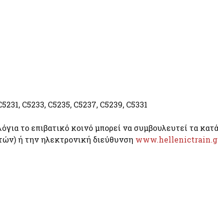
31, C5233, C5235, C5237, C5239, C5331
λόγια το επιβατικό κοινό μπορεί να συμβουλευτεί τα κατ
ατών) ή την ηλεκτρονική διεύθυνση
www.hellenictrain.g