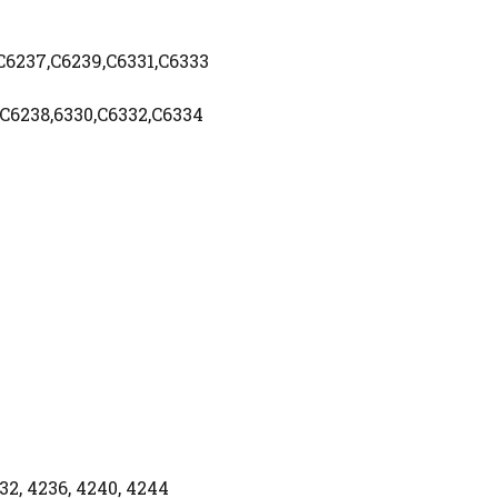
C6237,C6239,C6331,C6333
C6238,6330,C6332,C6334
32, 4236, 4240, 4244