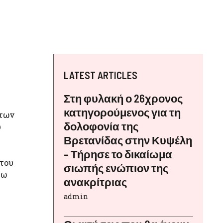
LATEST ARTICLES
Στη φυλακή ο 26χρονος
κατηγορούμενος για τη
 των
δολοφονία της
υ
Βρετανίδας στην Κυψέλη
– Τήρησε το δικαίωμα
 του
σιωπής ενώπιον της
τω
ανακρίτριας
admin