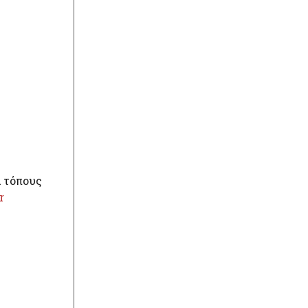
ά τόπους
r