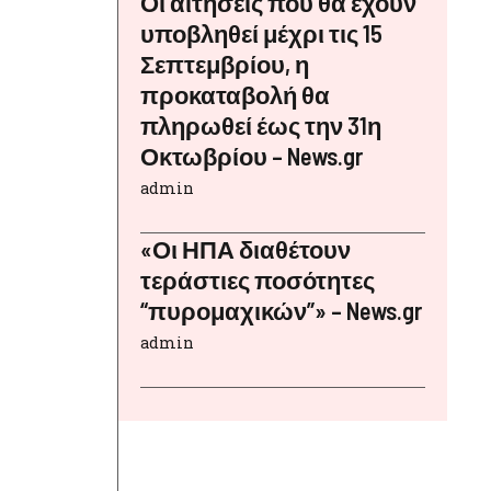
Οι αιτήσεις που θα έχουν
υποβληθεί μέχρι τις 15
Σεπτεμβρίου, η
προκαταβολή θα
πληρωθεί έως την 31η
Οκτωβρίου – News.gr
admin
«Οι ΗΠΑ διαθέτουν
τεράστιες ποσότητες
“πυρομαχικών”» – News.gr
admin