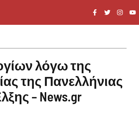
γίων λόγω της
ίας της Πανελλήνιας
ης – News.gr