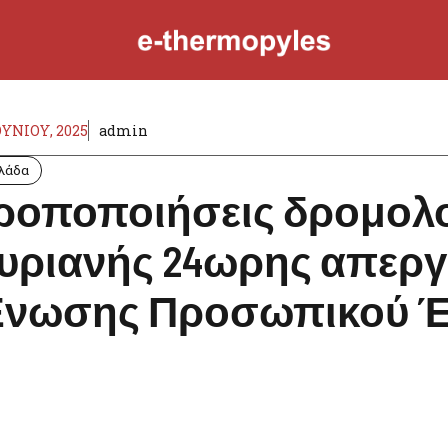
ΟΥΝΊΟΥ, 2025
admin
λάδα
ροποποιήσεις δρομολο
υριανής 24ωρης απεργ
νωσης Προσωπικού Έλξ