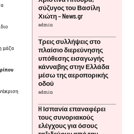
τα
σύζυγος του Βασίλη
Χιώτη – News.gr
admin
ίδιο
Τρεις συλλήψεις στο
η μάζα
πλαίσιο διερεύνησης
υπόθεσης εισαγωγής
κάνναβης στην Ελλάδα
ερίπου
μέσω της αεροπορικής
οδού
ανάκριση
admin
H Ισπανία επαναφέρει
τους συνοριακούς
ελέγχους για όσους
ταξιδεύουν από την