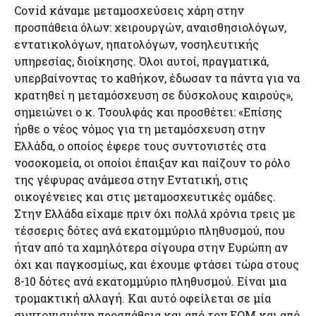
Covid κάναμε μεταμοσχεύσεις χάρη στην
προσπάθεια όλων: χειρουργών, αναισθησιολόγων,
εντατικολόγων, ηπατολόγων, νοσηλευτικής
υπηρεσίας, διοίκησης. Όλοι αυτοί, πραγματικά,
υπερβαίνοντας το καθήκον, έδωσαν τα πάντα για να
κρατηθεί η μεταμόσχευση σε δύσκολους καιρούς»,
σημειώνει ο κ. Τσουλφάς και προσθέτει: «Επίσης
ήρθε ο νέος νόμος για τη μεταμόσχευση στην
Ελλάδα, ο οποίος έφερε τους συντονιστές στα
νοσοκομεία, οι οποίοι έπαιξαν και παίζουν το ρόλο
της γέφυρας ανάμεσα στην Εντατική, στις
οικογένειες και στις μεταμοσχευτικές ομάδες.
Στην Ελλάδα είχαμε πριν όχι πολλά χρόνια τρεις με
τέσσερις δότες ανά εκατομμύριο πληθυσμού, που
ήταν από τα χαμηλότερα σίγουρα στην Ευρώπη αν
όχι και παγκοσμίως, και έχουμε φτάσει τώρα στους
8-10 δότες ανά εκατομμύριο πληθυσμού. Είναι μια
τρομακτική αλλαγή. Και αυτό οφείλεται σε μία
συντονισμένη προσπάθεια και από τον ΕΟΜ και από