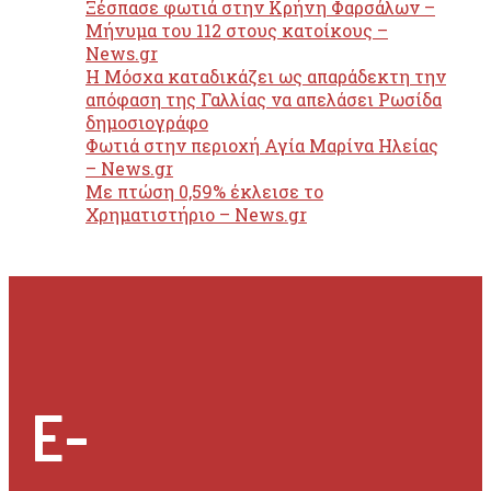
Ξέσπασε φωτιά στην Κρήνη Φαρσάλων –
Μήνυμα του 112 στους κατοίκους –
News.gr
Η Μόσχα καταδικάζει ως απαράδεκτη την
απόφαση της Γαλλίας να απελάσει Ρωσίδα
δημοσιογράφο
Φωτιά στην περιοχή Αγία Μαρίνα Ηλείας
– News.gr
Με πτώση 0,59% έκλεισε το
Χρηματιστήριο – News.gr
E-