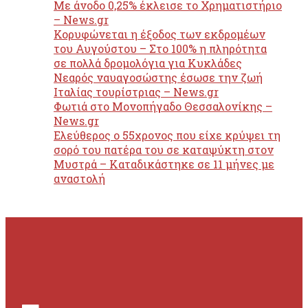
Με άνοδο 0,25% έκλεισε το Χρηματιστήριο
– News.gr
Κορυφώνεται η έξοδος των εκδρομέων
του Αυγούστου – Στο 100% η πληρότητα
σε πολλά δρομολόγια για Κυκλάδες
Νεαρός ναυαγοσώστης έσωσε την ζωή
Ιταλίας τουρίστριας – News.gr
Φωτιά στο Μονοπήγαδο Θεσσαλονίκης –
News.gr
Ελεύθερος ο 55χρονος που είχε κρύψει τη
σορό του πατέρα του σε καταψύκτη στον
Μυστρά – Καταδικάστηκε σε 11 μήνες με
αναστολή