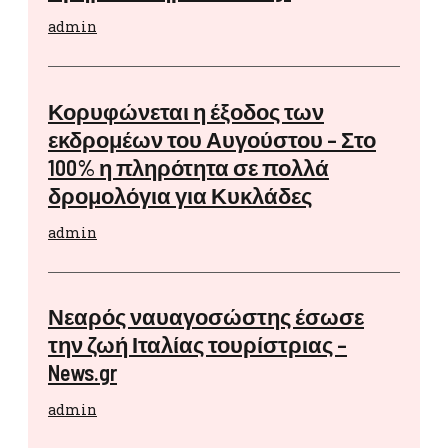
admin
Κορυφώνεται η έξοδος των
εκδρομέων του Αυγούστου – Στο
100% η πληρότητα σε πολλά
δρομολόγια για Κυκλάδες
admin
Νεαρός ναυαγοσώστης έσωσε
την ζωή Ιταλίας τουρίστριας –
News.gr
admin