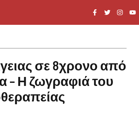
γειας σε 8χρονο από
α – Η ζωγραφιά του
οθεραπείας