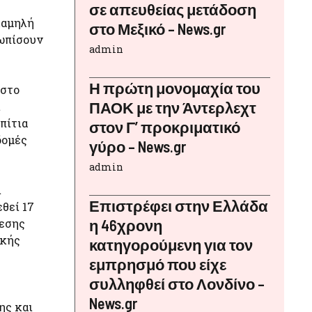
σε απευθείας μετάδοση
χαμηλή
στο Μεξικό – News.gr
τωπίσουν
admin
Η πρώτη μονομαχία του
 στο
ΠΑΟΚ με την Άντερλεχτ
ι
πίτια
στον Γ’ προκριματικό
δομές
γύρο – News.gr
admin
ι
Επιστρέφει στην Ελλάδα
θεί 17
βεσης
η 46χρονη
ικής
κατηγορούμενη για τον
εμπρησμό που είχε
συλληφθεί στο Λονδίνο –
News.gr
ης και