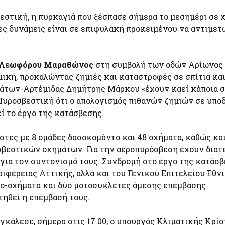
εστική, η πυρκαγιά που ξέσπασε σήμερα το μεσημέρι σε 
ριες δυνάμεις είναι σε επιφυλακή προκειμένου να αντιμε
ης Λεωφόρου Μαραθώνος
στη συμβολή των οδών Αρίωνος
ική, προκαλώντας ζημιές και καταστροφές σε σπίτια κα
άτων-Αρτέμιδας Δημήτρης Μάρκου «έχουν καεί κάποια σ
 Πυροσβεστική ότι ο απολογισμός πιθανών ζημιών σε υπο
ί το έργο της κατάσβεσης.
στες με 8 ομάδες δασοκομάντο και 48 οχήματα, καθώς κα
βεστικών οχημάτων. Για την αεροπυρόσβεση έχουν διατε
 για τον συντονισμό τους. Συνδρομή στο έργο της κατάσ
ιφέρειας Αττικής, αλλά και του Γενικού Επιτελείου Εθν
ρο-οχήματα και δύο μοτοσυκλέτες άμεσης επέμβασης
τηθεί η επέμβασή τους.
κάλεσε, σήμερα στις 17.00, ο υπουργός Κλιματικής Κρίσ