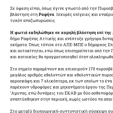
Σε ύφεση είναι, όπως έγινε γνωστό από την Πυροσβ
βλάστηση στη
Ραφήνα
. Ισχυρές επίγειες και εναέ
τυχόν αναζωπυρώσεις.
Η φωτιά εκδηλώθηκε σε χαμηλή βλάστηση επί τ
δήμο Ραφήνας Αττικής και ανέπτυξε γρήγορα δυναμ
οχήματα. Όπως τόνισε στο ΑΠΕ-ΜΠΕ ο δήμαρχος Σπ
και αυτοκίνητα», ενώ όπως επισημαίνεται από την
και κατοικίες θα πραγματοποιηθεί όταν ολοκληρωθε
Στο σημείο παραμένουν και επιχειρούν 170 πυροσβέ
μεγάλος αριθμός εθελοντών και εθελοντικών πυροσ
αεροσκάφη και 7 ελικόπτερα, εκ των οποίων το ένα
παρέχουν υδροφόρες και μηχανήματα έργου της Περ
‘Αμυνας, ενώ δυνάμεις του ΕΚΑΒ με δύο ασθενοφό
αναπτύχθηκαν στην περιοχή, χωρίς ωστόσο να απαι
Στο μεταξύ διυπουργική-συντονιστική σύσκεψη συγ