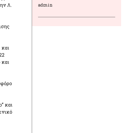
ην Λ.
admin
ισης
 και
22
 και
ωφόρο
ο” και
ενικό