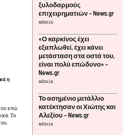
ξυλοδαρμούς
επιχειρηματιών – News.gr
admin
«Ο καρκίνος έχει
εξαπλωθεί, έχει κάνει
μετάσταση στα οστά του,
είναι πολύ επώδυνο» –
News.gr
κά η
admin
Το ασημένιο μετάλλιο
κατέκτησαν οι Χιώτης και
του ενώ
Αλεξίου – News.gr
ικά. Το
του.
admin