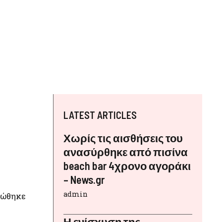
LATEST ARTICLES
Χωρίς τις αισθήσεις του
ανασύρθηκε από πισίνα
beach bar 4χρονο αγοράκι
– News.gr
admin
ιώθηκε
Η ενίσχυση της