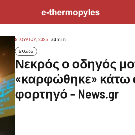
8 ΙΟΥΛΊΟΥ, 2025
admin
Ελλάδα
Νεκρός ο οδηγός μο
«καρφώθηκε» κάτω 
φορτηγό – News.gr