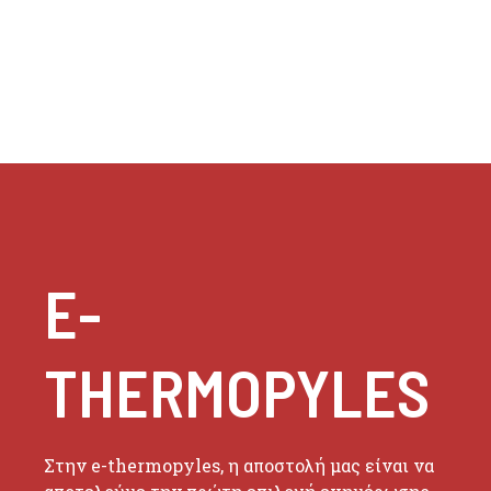
E-
THERMOPYLES
Στην e-thermopyles, η αποστολή μας είναι να