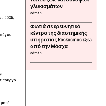
γλυκισμάτων
admin
υ 2026,
Φωτιά σε ερευνητικό
κέντρο της διαστημικής
 πάγου
υπηρεσίας Roskosmos έξω
από την Μόσχα
admin
ν
φυπουργό
 μετά