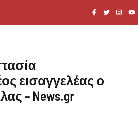
στασία
ος εισαγγελέας ο
ας – News.gr