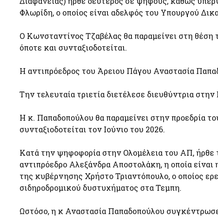
Διαφάνειας) ήρθε δεύτερος σε ψήφους, καθώς υπε
Φλωρίδη, ο οποίος είναι αδελφός του Υπουργού Δικ
Ο Κωνσταντίνος Τζαβέλας θα παραμείνει στη θέση τ
όποτε και συνταξιοδοτείται.
Η αντιπρόεδρος του Άρειου Πάγου Αναστασία Παπα
Την τελευταία τριετία διετέλεσε διευθύντρια στην
Η κ. Παπαδοπούλου θα παραμείνει στην προεδρία το
συνταξιοδοτείται τον Ιούνιο του 2026.
Κατά την ψηφοφορία στην Ολομέλεια του ΑΠ, ήρθε 
αντιπρόεδρο Αλεξάνδρα Αποστολάκη, η οποία είναι
της κυβέρνησης Χρήστο Τριαντόπουλο, ο οποίος ερ
σιδηροδρομικού δυστυχήματος στα Τεμπη.
Ωστόσο, η κ Αναστασία Παπαδοπούλου συγκέντρωσε