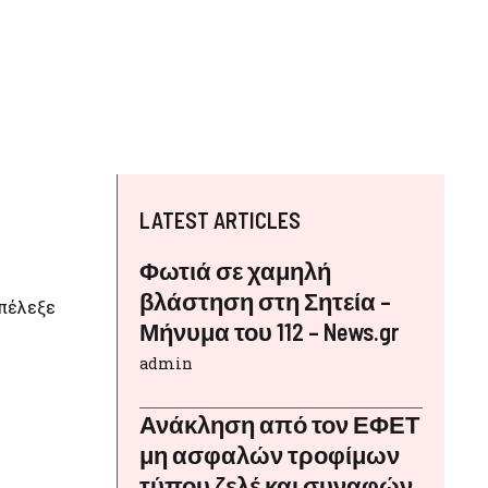
LATEST ARTICLES
Φωτιά σε χαμηλή
βλάστηση στη Σητεία –
πέλεξε
Μήνυμα του 112 – News.gr
admin
υ
Ανάκληση από τον ΕΦΕΤ
μη ασφαλών τροφίμων
τύπου ζελέ και συναφών