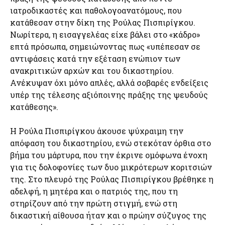
ιατροδικαστές και παθολογοανατόμους, που
κατάθεσαν στην δίκη της Ρούλας Πισπιρίγκου.
Νωρίτερα, η εισαγγελέας είχε βάλει στο «κάδρο»
επτά πρόσωπα, σημειώνοντας πως «υπέπεσαν σε
αντιφάσεις κατά την εξέταση ενώπιον των
ανακριτικών αρχών και του δικαστηρίου.
Ανέκυψαν όχι μόνο απλές, αλλά σοβαρές ενδείξεις
υπέρ της τέλεσης αξιόποινης πράξης της ψευδούς
κατάθεσης».
Η Ρούλα Πισπιρίγκου άκουσε ψύχραιμη την
απόφαση του δικαστηρίου, ενώ στεκόταν όρθια στο
βήμα του μάρτυρα, που την έκρινε ομόφωνα ένοχη
για τις δολοφονίες των δυο μικρότερων κοριτσιών
της. Στο πλευρό της Ρούλας Πισπιρίγκου βρέθηκε η
αδελφή, η μητέρα και ο πατριός της, που τη
στηρίζουν από την πρώτη στιγμή, ενώ στη
δικαστική αίθουσα ήταν και ο πρώην σύζυγος της