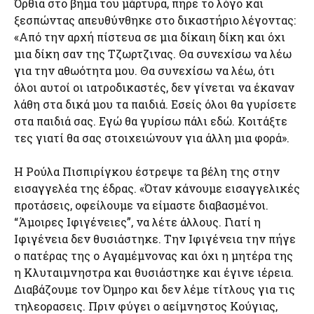
Όρθια στο βήμα του μάρτυρα, πήρε το λόγο και
ξεσπώντας απευθύνθηκε στο δικαστήριο λέγοντας:
«Από την αρχή πίστευα σε μια δίκαιη δίκη και όχι
μια δίκη σαν της Τζωρτζινας. Θα συνεχίσω να λέω
για την αθωότητα μου. Θα συνεχίσω να λέω, ότι
όλοι αυτοί οι ιατροδικαστές, δεν γίνεται να έκαναν
λάθη στα δικά μου τα παιδιά. Εσείς όλοι θα γυρίσετε
στα παιδιά σας. Εγώ θα γυρίσω πάλι εδώ. Κοιτάξτε
τες γιατί θα σας στοιχειώνουν για άλλη μια φορά».
Η Ρούλα Πισπιρίγκου έστρεψε τα βέλη της στην
εισαγγελέα της έδρας. «Όταν κάνουμε εισαγγελικές
προτάσεις, οφείλουμε να είμαστε διαβασμένοι.
“Άμοιρες Ιφιγένειες”, να λέτε άλλους. Γιατί η
Ιφιγένεια δεν θυσιάστηκε. Την Ιφιγένεια την πήγε
ο πατέρας της ο Αγαμέμνονας και όχι η μητέρα της
η Κλυταιμνηστρα και θυσιάστηκε και έγινε ιέρεια.
Διαβάζουμε τον Όμηρο και δεν λέμε τίτλους για τις
τηλεορασεις. Πριν φύγει ο αείμνηστος Κούγιας,