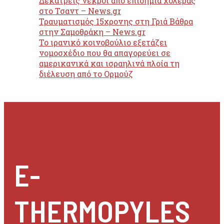
Δεκατρείς νεκροί από επιδημία χολέρας
στο Τσαντ – News.gr
Τραυματισμός 15χρονης στη Γριά Βάθρα
στην Σαμοθράκη – News.gr
Το ιρανικό κοινοβούλιο εξετάζει
νομοσχέδιο που θα απαγορεύει σε
αμερικανικά και ισραηλινά πλοία τη
διέλευση από το Ορμούζ
E-
THERMOPYLES