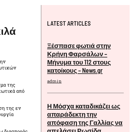
LATEST ARTICLES
ιλά
Ξέσπασε φωτιά στην
Κρήνη Φαρσάλων –
Μήνυμα του 112 στους
την
κωτικών
κατοίκους – News.gr
admin
μα της
κωτικά από
Η Μόσχα καταδικάζει ως
ση της εν
απαράδεκτη την
ουργία
απόφαση της Γαλλίας να
απελάσει Ρωσίδα
ρω διασποράς