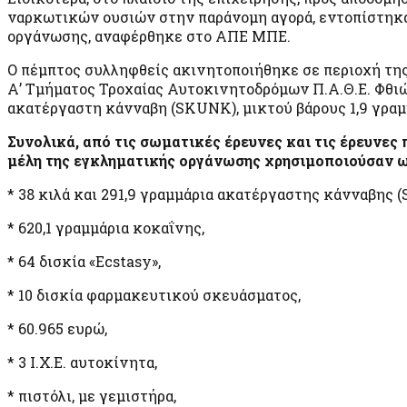
ναρκωτικών ουσιών στην παράνομη αγορά, εντοπίστηκα
οργάνωσης, αναφέρθηκε στο ΑΠΕ ΜΠΕ.
Ο πέμπτος συλληφθείς ακινητοποιήθηκε σε περιοχή της 
Α’ Τμήματος Τροχαίας Αυτοκινητοδρόμων Π.Α.Θ.Ε. Φθιώ
ακατέργαστη κάνναβη (SKUNK), μικτού βάρους 1,9 γραμ
Συνολικά, από τις σωματικές έρευνες και τις έρευνες
μέλη της εγκληματικής οργάνωσης χρησιμοποιούσαν ω
* 38 κιλά και 291,9 γραμμάρια ακατέργαστης κάνναβης 
* 620,1 γραμμάρια κοκαΐνης,
* 64 δισκία «Ecstasy»,
* 10 δισκία φαρμακευτικού σκευάσματος,
* 60.965 ευρώ,
* 3 Ι.Χ.Ε. αυτοκίνητα,
* πιστόλι, με γεμιστήρα,