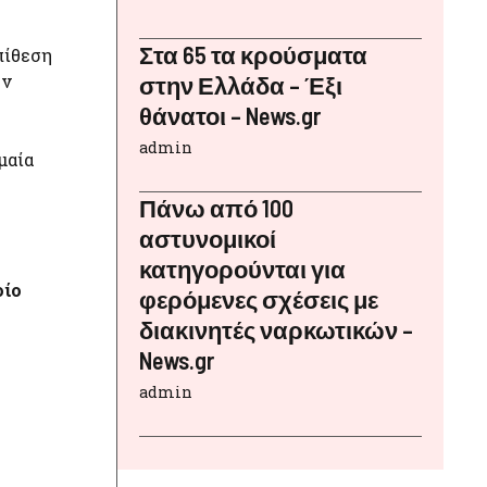
Στα 65 τα κρούσματα
πίθεση
ην
στην Ελλάδα – Έξι
θάνατοι – News.gr
admin
μαία
Πάνω από 100
αστυνομικοί
κατηγορούνται για
οίο
φερόμενες σχέσεις με
διακινητές ναρκωτικών –
News.gr
admin