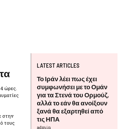
LATEST ARTICLES
ητα
Το Ιράν λέει πως έχει
συμφωνήσει με το Ομάν
24 ώρες.
για τα Στενά του Ορμούζ,
αυματίες
αλλά το εάν θα ανοίξουν
ξανά θα εξαρτηθεί από
ε στην
τις ΗΠΑ
πό τους
admin