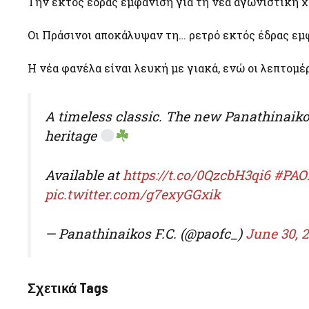
Την εκτός έδρας εμφάνιση για τη νέα αγωνιστική χ
Οι Πράσινοι αποκάλυψαν τη… ρετρό εκτός έδρας εμφ
Η νέα φανέλα είναι λευκή με γιακά, ενώ οι λεπτομέρ
A timeless classic. The new Panathinaiko
heritage
Available at
https://t.co/0QzcbH3qi6
#PAO
pic.twitter.com/g7exyGGxik
— Panathinaikos F.C. (@paofc_)
June 30, 
Σχετικά Tags