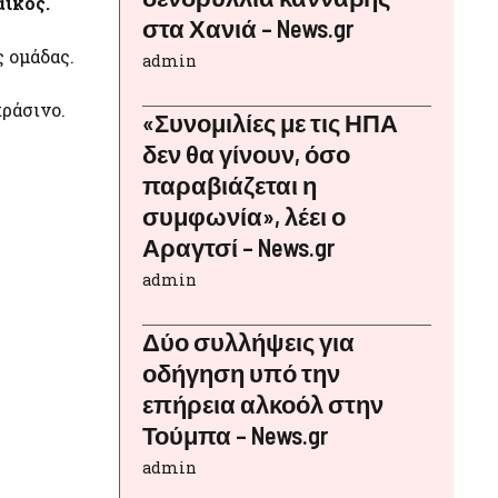
ϊκός.
στα Χανιά – News.gr
 ομάδας.
admin
πράσινο.
«Συνομιλίες με τις ΗΠΑ
δεν θα γίνουν, όσο
παραβιάζεται η
συμφωνία», λέει ο
Αραγτσί – News.gr
admin
Δύο συλλήψεις για
οδήγηση υπό την
επήρεια αλκοόλ στην
Τούμπα – News.gr
admin