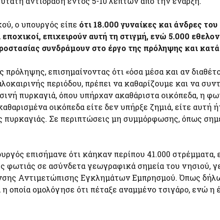
ύτατη αντίδραση εντός 5-10 λεπτών από την έναρξη.
ού, ο υπουργός είπε
ότι 18.000 γυναίκες και άνδρες του
εποχικοί, επιχειρούν αυτή τη στιγμή, ενώ 5.000 εθελο
Προστασίας συνδράμουν στο έργο της πρόληψης και κατά
ς πρόληψης, επισημαίνοντας ότι «όσα μέσα και αν διαθέτο
αλοκαιρινής περιόδου, πρέπει να καθαρίζουμε και να συν
εσινή πυρκαγιά, όπου υπήρχαν ακαθάριστα οικόπεδα, η φω
αθαρισμένα οικόπεδα είτε δεν υπήρξε ζημιά, είτε αυτή 
ς πυρκαγιάς. Σε περιπτώσεις μη συμμόρφωσης, όπως σημ
πουργός επισήμανε ότι κάηκαν περίπου 41.000 στρέμματα,
ες φωτιάς σε ασύνδετα γεωγραφικά σημεία του νησιού, γ
νσης Αντιμετώπισης Εγκλημάτων Εμπρησμού. Όπως δήλω
η οποία ομολόγησε ότι πέταξε αναμμένο τσιγάρο, ενώ η 