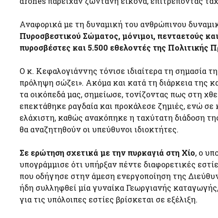
drones παρείχαν ζωντανή εικόνα, επιτρέποντας ταχ
Αναφορικά με τη δυναμική του ανθρώπινου δυναμικ
Πυροσβεστικού Σώματος, μόνιμοι, πενταετούς και 
πυροσβέστες και 5.500 εθελοντές της Πολιτικής 
Ο κ. Κεφαλογιάννης τόνισε ιδιαίτερα τη σημασία τη
πρόληψη σώζει». Ακόμα και κατά τη διάρκεια της κ
τα οικόπεδά μας, σημείωσε, τονίζοντας πως στη χθ
επεκτάθηκε ραγδαία και προκάλεσε ζημιές, ενώ σε κ
ελάχιστη, καθώς ανακόπηκε η ταχύτατη διάδοση τη
θα αναζητηθούν οι υπεύθυνοι ιδιοκτήτες.
Σε ερώτηση σχετικά με την πυρκαγιά στη Χίο
, ο υ
υπογράμμισε ότι υπήρξαν πέντε διαφορετικές εστί
που οδήγησε στην άμεση ενεργοποίηση της Διεύθυ
ήδη συλληφθεί μία γυναίκα Γεωργιανής καταγωγής, 
για τις υπόλοιπες εστίες βρίσκεται σε εξέλιξη.