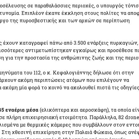
οσέλευσης σε παραθαλάσσιες περιοχές, ο υπουργός τόνι
τυνομία. Επιπλέον έκανε έκκληση στους πολίτες να απ
έργο της πυροσβεστικής και των αρχών σε περίπτωση
 έχουν καταγραφεί πάνω από 3.500 ενάρξεις πυρκαγιών, ο
ρισσότερες αντιμετωπίστηκαν εγκαίρως και προσέθεσε π
η για την προστασία της ανθρώπινης ζωής και της περιο
ηνύματα του 112, ο κ. Κεφαλογιάννης δήλωσε ότι στην
πάρχουν ακόμη περιπτώσεις ατόμων που επιλέγουν να
 ακόμη μία φορά το κοινό να ακολουθεί πιστά τις οδηγίε
85 εναέρια μέσα
(ελικόπτερα και αεροσκάφη), τα οποία εί
σε πλήρη επιχειρησιακή ετοιμότητα. Παράλληλα, 82 dron
πλισμένα με θερμικές κάμερες που συμβάλλουν στον εντο
 Στη χθεσινή επιχείρηση στην Παλαιά Φώκαια, όπως ανέ