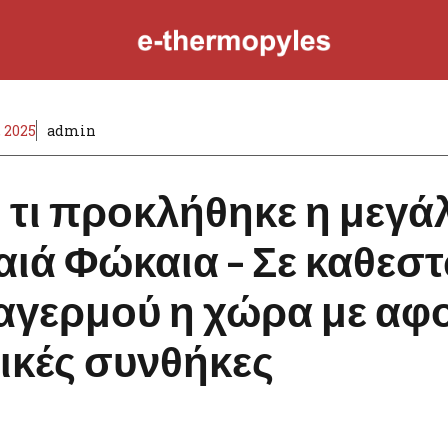
 2025
admin
 τι προκλήθηκε η μεγά
αιά Φώκαια – Σε καθεσ
αγερμού η χώρα με αφο
ικές συνθήκες