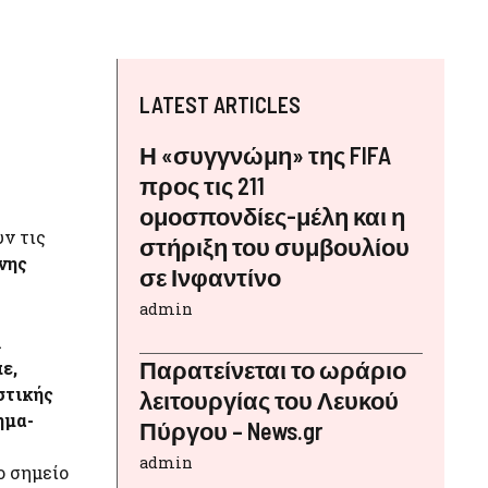
LATEST ARTICLES
Η «συγγνώμη» της FIFA
προς τις 211
ομοσπονδίες-μέλη και η
ν τις
στήριξη του συμβουλίου
νης
σε Ινφαντίνο
admin
α
Παρατείνεται το ωράριο
ε,
στικής
λειτουργίας του Λευκού
ημα-
Πύργου – News.gr
0
admin
ο σημείο