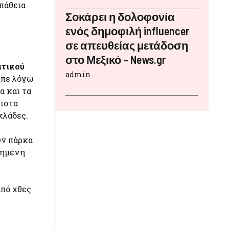
πάθεια
Σοκάρει η δολοφονία
ενός δημοφιλή influencer
σε απευθείας μετάδοση
στο Μεξικό – News.gr
ατικού
admin
ίπε λόγω
α και τα
λιστα
κλάδες.
υν πάρκα
ξημένη
από χθες