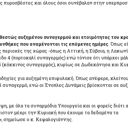
υς πυροσβέστες και όλους όσοι συνέβαλαν στην υπερπροσ
θεστώς αυξημένου συναγερμού και ετοιμότητας του κρ
συνθήκες που αναμένονται τις επόμενες ημέρες
. Όπως ε
εριοχές της χώρας -όπως η Αττική, η Εύβοια, η Λακωνί
εδο 4 (πορτοκαλί συναγερμός) ενώ τόνισε ότι υπάρχει μά
 5 (κόκκινος συναγερμός), κυρίως σε Δωδεκάνησα και Κυ
 οδηγίες για αυξημένη επιφυλακή. Όπως ανέφερε, κλείνο
λί συναγερμό, ενώ οι Ένοπλες Δυνάμεις βρίσκονται σε αυ
, με όλα τα συναρμόδια Υπουργεία και οι φορείς διότι 
χιστον μέχρι την Κυριακή που έχουμε τα δεδομένα τα
», σημείωσε ο κ. Κεφαλογιάννης.