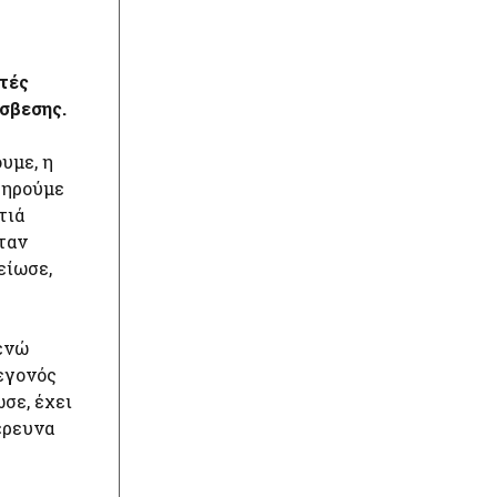
ντές
σβεσης.
υμε, η
τηρούμε
τιά
ήταν
είωσε,
 ενώ
εγονός
σε, έχει
έρευνα