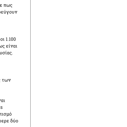
σε πως
οφεύγουν
ι 1.100
ως είναι
υσίας.
ς των
ναι
es
πισμό
φερε δύο