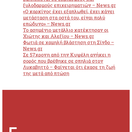
ξυλοδαρμούς επιχειρηματιών – News.gr
«Ο καρκίνος έχει εξαπλωθεί, έχει κάνει
μετάσταση στα οστά του, είναι πολύ
επώδυνο» – News.gr
Το ασημένιο μετάλλιο κατέκτησαν οι
Χιώτης και Αλεξίου – News.gr
Φωτιά σε χαμηλή βλάστηση στη Σίνδο –
News.gr
Σε 57χρονη από την Κυψέλη ανήκει η
σορός που βρέθηκε σε σπηλιά στον
Λυκαβηττό – Φαίνεται ότι έχασε τη ζωή
της μετά από πτώση