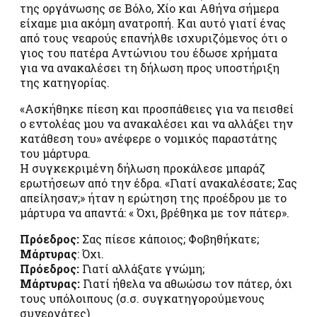
της οργάνωσης σε Βόλο, Χίο και Αθήνα σήμερα
είχαμε μια ακόμη ανατροπή. Και αυτό γιατί ένας
από τους νεαρούς επανήλθε ισχυριζόμενος ότι ο
γιος του πατέρα Αντώνιου του έδωσε χρήματα
για να ανακαλέσει τη δήλωση προς υποστήριξη
της κατηγορίας.
«Ασκήθηκε πίεση και προσπάθειες για να πεισθεί
ο εντολέας μου να ανακαλέσει και να αλλάξει την
κατάθεση του» ανέφερε ο νομικός παραστάτης
του μάρτυρα.
Η συγκεκριμένη δήλωση προκάλεσε μπαράζ
ερωτήσεων από την έδρα. «Γιατί ανακαλέσατε; Σας
απείλησαν;» ήταν η ερώτηση της προέδρου με το
μάρτυρα να απαντά: « Όχι, βρέθηκα με τον πάτερ».
Πρόεδρος:
Σας πίεσε κάποιος; Φοβηθήκατε;
Μάρτυρας
: Όχι.
Πρόεδρος:
Γιατί αλλάξατε γνώμη;
Μάρτυρας:
Γιατί ήθελα να αθωώσω τον πάτερ, όχι
τους υπόλοιπους (σ.σ. συγκατηγορούμενους
συνεργάτες)