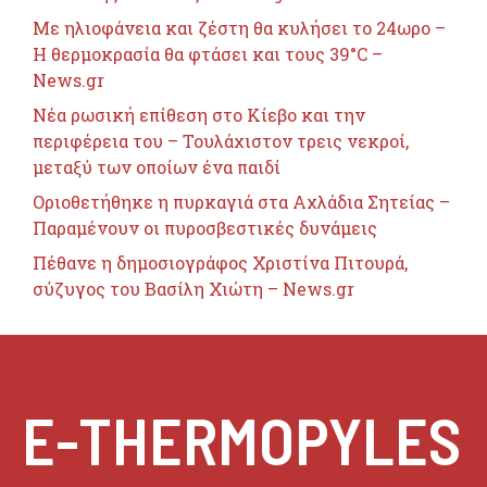
Με ηλιοφάνεια και ζέστη θα κυλήσει το 24ωρο –
Η θερμοκρασία θα φτάσει και τους 39°C –
News.gr
Nέα ρωσική επίθεση στο Κίεβο και την
περιφέρεια του – Τουλάχιστον τρεις νεκροί,
μεταξύ των οποίων ένα παιδί
Οριοθετήθηκε η πυρκαγιά στα Αχλάδια Σητείας –
Παραμένουν οι πυροσβεστικές δυνάμεις
Πέθανε η δημοσιογράφος Χριστίνα Πιτουρά,
σύζυγος του Βασίλη Χιώτη – News.gr
E-THERMOPYLES