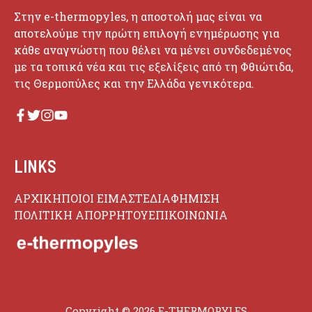
Στην e-thermopyles, η αποστολή μας είναι να
αποτελούμε την πρώτη επιλογή ενημέρωσης για
κάθε αναγνώστη που θέλει να μένει συνδεδεμένος
με τα τοπικά νέα και τις εξελίξεις από τη Φθιώτιδα,
τις Θερμοπύλες και την Ελλάδα γενικότερα.
LINKS
ΑΡΧΙΚΗ
ΠΟΙΟΙ ΕΙΜΑΣΤΕ
ΔΙΑΦΗΜΙΣΗ
ΠΟΛΙΤΙΚΗ ΑΠΟΡΡΗΤΟΥ
ΕΠΙΚΟΙΝΩΝΙΑ
Copyright © 2026 E-THERMOPYLES