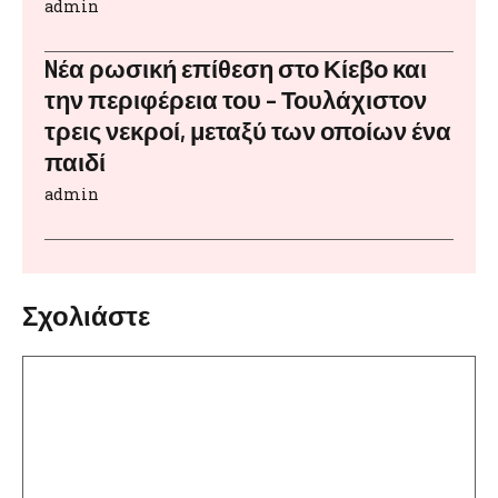
admin
Nέα ρωσική επίθεση στο Κίεβο και
την περιφέρεια του – Τουλάχιστον
τρεις νεκροί, μεταξύ των οποίων ένα
παιδί
admin
Σχολιάστε
Σχόλιο