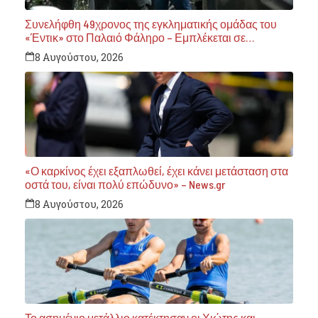
Συνελήφθη 49χρονος της εγκληματικής ομάδας του
«Έντικ» στο Παλαιό Φάληρο – Εμπλέκεται σε
εκβιασμούς και ξυλοδαρμούς επιχειρηματιών –
8 Αυγούστου, 2026
News.gr
«Ο καρκίνος έχει εξαπλωθεί, έχει κάνει μετάσταση στα
οστά του, είναι πολύ επώδυνο» – News.gr
8 Αυγούστου, 2026
Το ασημένιο μετάλλιο κατέκτησαν οι Χιώτης και