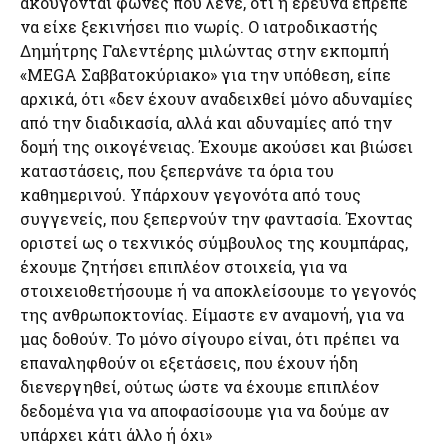
ακούγονται φωνές που λένε, ότι η έρευνα έπρεπε
να είχε ξεκινήσει πιο νωρίς. Ο ιατροδικαστής
Δημήτρης Γαλεντέρης μιλώντας στην εκπομπή
«MEGA Σαββατοκύριακο» για την υπόθεση, είπε
αρχικά, ότι «δεν έχουν αναδειχθεί μόνο αδυναμίες
από την διαδικασία, αλλά και αδυναμίες από την
δομή της οικογένειας. Έχουμε ακούσει και βιώσει
καταστάσεις, που ξεπερνάνε τα όρια του
καθημερινού. Υπάρχουν γεγονότα από τους
συγγενείς, που ξεπερνούν την φαντασία. Έχοντας
οριστεί ως ο τεχνικός σύμβουλος της κουμπάρας,
έχουμε ζητήσει επιπλέον στοιχεία, για να
στοιχειοθετήσουμε ή να αποκλείσουμε το γεγονός
της ανθρωποκτονίας. Είμαστε εν αναμονή, για να
μας δοθούν. Το μόνο σίγουρο είναι, ότι πρέπει να
επαναληφθούν οι εξετάσεις, που έχουν ήδη
διενεργηθεί, ούτως ώστε να έχουμε επιπλέον
δεδομένα για να αποφασίσουμε για να δούμε αν
υπάρχει κάτι άλλο ή όχι»