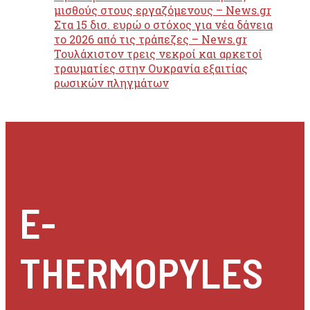
μισθούς στους εργαζόμενους – News.gr
Στα 15 δισ. ευρώ ο στόχος για νέα δάνεια
το 2026 από τις τράπεζες – News.gr
Τουλάχιστον τρεις νεκροί και αρκετοί
τραυματίες στην Ουκρανία εξαιτίας
ρωσικών πληγμάτων
E-
THERMOPYLES