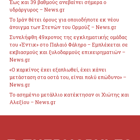
Έως και 39 βαθμούς ανεβαίνει σήμερα ο
υδράργυρος – News.gr
Το Ιράν θέτει όρους για οποιοδήποτε εκ νέου
άνοιγμα των Στενών του Ορμούζ – News.gr
Συνελήφθη 49χρονος της εγκληματικής ομάδας
του «Έντικ» στο Παλαιό Φάληρο – Εμπλέκεται σε
εκβιασμούς και ξυλοδαρμούς επιχειρηματιών –
News.gr
«Ο καρκίνος έχει εξαπλωθεί, έχει κάνει
μετάσταση στα οστά του, είναι πολύ επώδυνο» –
News.gr
Το ασημένιο μετάλλιο κατέκτησαν οι Χιώτης και
Αλεξίου – News.gr