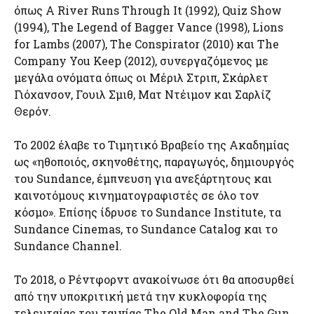
όπως A River Runs Through It (1992), Quiz Show
(1994), The Legend of Bagger Vance (1998), Lions
for Lambs (2007), The Conspirator (2010) και The
Company You Keep (2012), συνεργαζόμενος με
μεγάλα ονόματα όπως οι Μέριλ Στριπ, Σκάρλετ
Γιόχανσον, Γουιλ Σμιθ, Ματ Ντέιμον και Σαρλίζ
Θερόν.
Το 2002 έλαβε το Τιμητικό Βραβείο της Ακαδημίας
ως «ηθοποιός, σκηνοθέτης, παραγωγός, δημιουργός
του Sundance, έμπνευση για ανεξάρτητους και
καινοτόμους κινηματογραφιστές σε όλο τον
κόσμο». Επίσης ίδρυσε το Sundance Institute, τα
Sundance Cinemas, το Sundance Catalog και το
Sundance Channel.
Το 2018, ο Ρέντφορντ ανακοίνωσε ότι θα αποσυρθεί
από την υποκριτική μετά την κυκλοφορία της
τελευταίας του ταινίας The Old Man and The Gun.