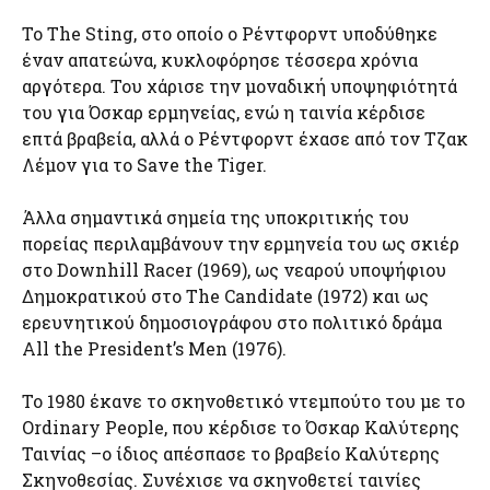
Το The Sting, στο οποίο ο Ρέντφορντ υποδύθηκε
έναν απατεώνα, κυκλοφόρησε τέσσερα χρόνια
αργότερα. Του χάρισε την μοναδική υποψηφιότητά
του για Όσκαρ ερμηνείας, ενώ η ταινία κέρδισε
επτά βραβεία, αλλά ο Ρέντφορντ έχασε από τον Τζακ
Λέμον για το Save the Tiger.
Άλλα σημαντικά σημεία της υποκριτικής του
πορείας περιλαμβάνουν την ερμηνεία του ως σκιέρ
στο Downhill Racer (1969), ως νεαρού υποψήφιου
Δημοκρατικού στο The Candidate (1972) και ως
ερευνητικού δημοσιογράφου στο πολιτικό δράμα
All the President’s Men (1976).
Το 1980 έκανε το σκηνοθετικό ντεμπούτο του με το
Ordinary People, που κέρδισε το Όσκαρ Καλύτερης
Ταινίας –ο ίδιος απέσπασε το βραβείο Καλύτερης
Σκηνοθεσίας. Συνέχισε να σκηνοθετεί ταινίες