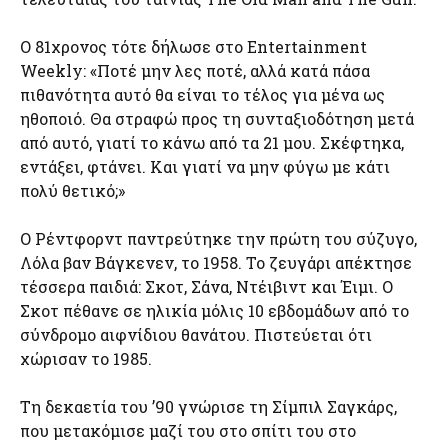
Ο 81χρονος τότε δήλωσε στο Entertainment
Weekly: «Ποτέ μην λες ποτέ, αλλά κατά πάσα
πιθανότητα αυτό θα είναι το τέλος για μένα ως
ηθοποιό. Θα στραφώ προς τη συνταξιοδότηση μετά
από αυτό, γιατί το κάνω από τα 21 μου. Σκέφτηκα,
εντάξει, φτάνει. Και γιατί να μην φύγω με κάτι
πολύ θετικό;»
Ο Ρέντφορντ παντρεύτηκε την πρώτη του σύζυγο,
Λόλα βαν Βάγκενεν, το 1958. Το ζευγάρι απέκτησε
τέσσερα παιδιά: Σκοτ, Σάνα, Ντέιβιντ και Έιμι. Ο
Σκοτ πέθανε σε ηλικία μόλις 10 εβδομάδων από το
σύνδρομο αιφνίδιου θανάτου. Πιστεύεται ότι
χώρισαν το 1985.
Τη δεκαετία του ’90 γνώρισε τη Σίμπιλ Σαγκάρς,
που μετακόμισε μαζί του στο σπίτι του στο