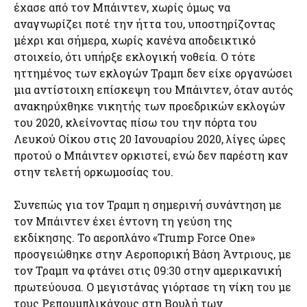
έχασε από τον Μπάιντεν, χωρίς όμως να
αναγνωρίζει ποτέ την ήττα του, υποστηρίζοντας
μέχρι και σήμερα, χωρίς κανένα αποδεικτικό
στοιχείο, ότι υπήρξε εκλογική νοθεία. Ο τότε
ηττημένος των εκλογών Τραμπ δεν είχε οργανώσει
μια αντίστοιχη επίσκεψη του Μπάιντεν, όταν αυτός
ανακηρύχθηκε νικητής των προεδρικών εκλογών
του 2020, κλείνοντας πίσω του την πόρτα του
Λευκού Οίκου στις 20 Ιανουαρίου 2020, λίγες ώρες
προτού ο Μπάιντεν ορκιστεί, ενώ δεν παρέστη καν
στην τελετή ορκωμοσίας του.
Συνεπώς για τον Τραμπ η σημερινή συνάντηση με
τον Μπάιντεν έχει έντονη τη γεύση της
εκδίκησης. Το αεροπλάνο «Trump Force One»
προσγειώθηκε στην Αεροπορική Βάση Άντριους, με
τον Τραμπ να φτάνει στις 09:30 στην αμερικανική
πρωτεύουσα. Ο μεγιστάνας γιόρτασε τη νίκη του με
τους Ρεπουμπλικάνους στη Βουλή των