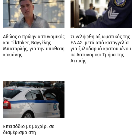
φαρμακευτική αγωγή. Η γυναίκα κάθεται
κλεισμένη μέσα στο σπίτι της, μη μπορώντας να
συνειδητοποιήσει το κακό που φέρεται να έχει
κάνει ο αδελφός της. Όσο για το αν οι δυο
γυναίκες είχαν καταλάβει το παραμικρό για τον
45χρονο, η μητέρα του αστυνομικού είπε, πως δεν
είχε καταλάβει τίποτα. «Ήταν υπόδειγμα
οικογενειάρχη. Πέσαμε από τα σύννεφα. Ξέραμε
ότι είναι οξύθυμος, αλλά όχι ότι έκανε τέτοια
πράγματα. Ζητώ συγγνώμη από τα εγγονάκια μου,
που δεν κατάλαβα τι περνούσαν», είπε η μητέρα
του αστυνομικού.
Σχετικά Tags
βιασμός ανηλίκου αστυνομικός