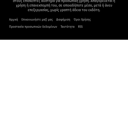
admin
Δεκατρείς νεκροί από επιδημία
χολέρας στο Τσαντ – News.gr
admin
Σχολιάστε
Σχόλιο