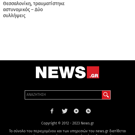
Source link
LATEST ARTICLES
Εβραίος έποικος κατηγορείται για
τον θάνατο Παλαιστίνιου
ακτιβιστή στην κατεχόμενη Δυτική
Όχθη
admin
Ενισχύθηκαν οι εναέριες δυνάμεις
για την φωτιά στην Σκύρο – News.gr