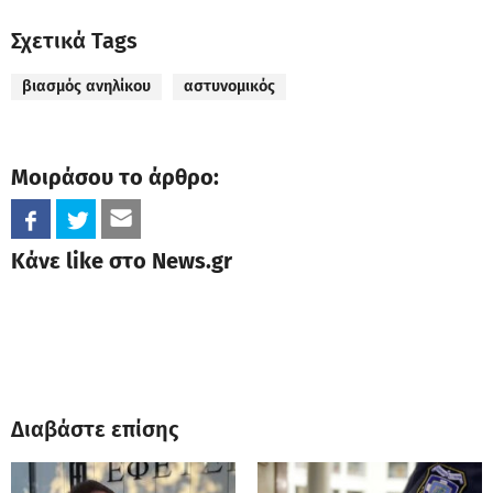
Οργισμένη ήταν η αντίδραση της μητέρας του
αστυνομικού που υπηρετούσε στη Βουλή, ο
οποίος κατηγορείται για τη σεξουαλική
κακοποίηση της συζύγου και των παιδιών του.
Μιλώντας στην εκπομπή «Αλήθειες με τη Ζήνα»,
η γυναίκα που τον γέννησε, του επιτέθηκε με τα
πιο σκληρά λόγια, δηλώνοντας πως στέκεται στο
πλευρό της νύφης της και των εγγονιών της. «Ο
γιος μου είχε πολλά να κρύψει από εμένα.
Γέννησα ένα τέρας, τον έχω ξεγράψει. Δεν είναι
πια παιδί μου. Σήμερα έχω την κηδεία του και θα
φορέσω μαύρα», είπε αρχικά η γυναίκα και
πρόσθεσε: «Λυπάμαι πολύ για αυτές τις ψυχούλες
και τους ζητώ συγγνώμη, που δεν κατάλαβα τι
περνούσαν. Ζητώ συγγνώμη από αυτά τα παιδιά.
Τον κύριο που βλέπω στην τηλεόραση, δεν τον
ξέρω. Θέλω μια φορά να πάω στη φυλακή, για να
τον φτύσω».
Η αδελφή του αστυνομικού από την άλλη, είναι
συντετριμμένη και υποστηρίζεται με