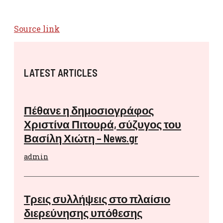
Source link
LATEST ARTICLES
Πέθανε η δημοσιογράφος
Χριστίνα Πιτουρά, σύζυγος του
Βασίλη Χιώτη – News.gr
admin
Τρεις συλλήψεις στο πλαίσιο
διερεύνησης υπόθεσης