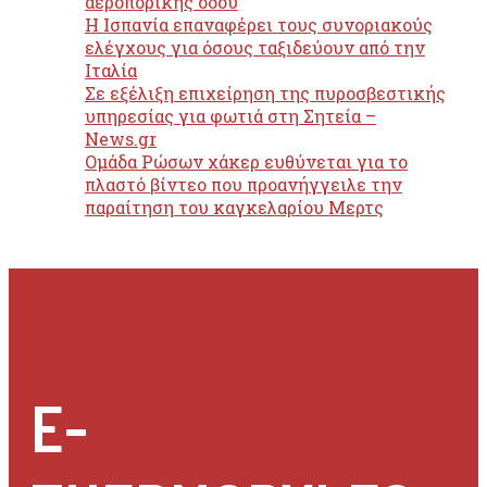
αεροπορικής οδού
H Ισπανία επαναφέρει τους συνοριακούς
ελέγχους για όσους ταξιδεύουν από την
Ιταλία
Σε εξέλιξη επιχείρηση της πυροσβεστικής
υπηρεσίας για φωτιά στη Σητεία –
News.gr
Ομάδα Ρώσων χάκερ ευθύνεται για το
πλαστό βίντεο που προανήγγειλε την
παραίτηση του καγκελαρίου Μερτς
E-