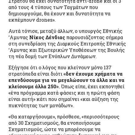
Στρατού θα έχει δυνατότητα αντι-drone και οι 3
από τους 4 τύπους των Ταγμάτων που
δημιουργούμε, θα έχουν και δυνατότητα να
εκπέμπουν drones».
Αυτά τόνισε, μεταξύ άλλων, ο υπουργός Εθνικής
‘Αμυνας
Νίκος Δένδιας
παρουσιάζοντας σήμερα
στη συνεδρίαση της Διαρκούς Επιτροπής Εθνικής
‘Αμυνας και Εξωτερικών Υποθέσεων της Βουλής
τη νέα δομή των Ενόπλων Δυνάμεων.
Εξήγησε ότι ο λόγος που κλείνουν μόνο 137
στρατόπεδα είναι διότι
«δεν έχουμε χρήματα να
επενδύσουμε για να μεγαλώσουν τα άλλα και να
κλείσουμε άλλα 250»
. Όπως είπε, έχει εκπονηθεί
«ένα πρόγραμμα κατά φάσεις και η πρώτη φάση
είναι αυτή» κάτι που σημαίνει «και αύξηση της
πυκνότητας των μονάδων».
«Θα καταργήσουμε», πρόσθεσε, «περισσότερους
από 30 Σχηματισμούς, θα ενοποιήσουμε
Σχηματισμούς, ώστε να μπορέσουμε να