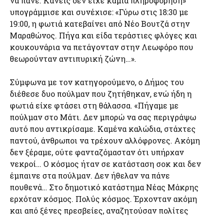
να πάνε. Κανείς δεν είχε καμία πληροφόρηση»
υπογράμμισε και συνέχισε: «Γύρω στις 18:30 με
19:00, η φωτιά κατεβαίνει από Νέο Βουτζά στην
Μαραθώνος. Πήγα και είδα τεράστιες φλόγες και
κουκουνάρια να πετάγονταν στην Λεωφόρο που
θεωρούνταν αντιπυρική ζώνη…».
Σύμφωνα με τον κατηγορούμενο, ο Δήμος του
διέθεσε δυο πούλμαν που ζητήθηκαν, ενώ ήδη η
φωτιά είχε φτάσει στη θάλασσα. «Πήγαμε με
πούλμαν στο Μάτι. Δεν μπορώ να σας περιγράψω
αυτό που αντικρίσαμε. Καμένα καλώδια, στάχτες
παντού, άνθρωποι να τρέχουν αλλόφρονες. Ακόμη
δεν ξέραμε, ούτε φανταζόμασταν ότι υπήρχαν
νεκροί… Ο κόσμος ήταν σε κατάσταση σοκ και δεν
έμπαινε στα πούλμαν. Δεν ήθελαν να πάνε
πουθενά… Στο δημοτικό κατάστημα Νέας Μάκρης
ερχόταν κόσμος. Πολύς κόσμος. Έρχονταν ακόμη
και από ξένες πρεσβείες, αναζητούσαν πολίτες