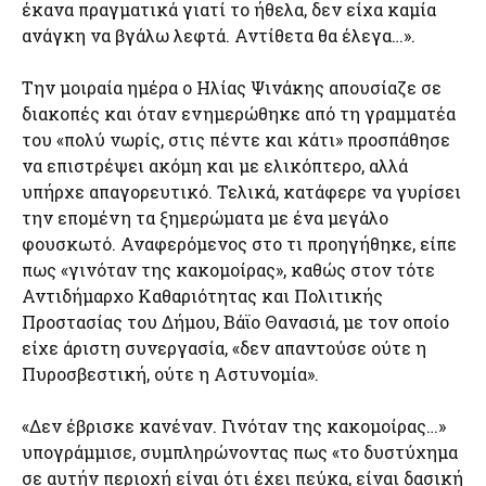
έκανα πραγματικά γιατί το ήθελα, δεν είχα καμία
ανάγκη να βγάλω λεφτά. Αντίθετα θα έλεγα…».
Την μοιραία ημέρα ο Ηλίας Ψινάκης απουσίαζε σε
διακοπές και όταν ενημερώθηκε από τη γραμματέα
του «πολύ νωρίς, στις πέντε και κάτι» προσπάθησε
να επιστρέψει ακόμη και με ελικόπτερο, αλλά
υπήρχε απαγορευτικό. Τελικά, κατάφερε να γυρίσει
την επομένη τα ξημερώματα με ένα μεγάλο
φουσκωτό. Αναφερόμενος στο τι προηγήθηκε, είπε
πως «γινόταν της κακομοίρας», καθώς στον τότε
Αντιδήμαρχο Καθαριότητας και Πολιτικής
Προστασίας του Δήμου, Βάϊο Θανασιά, με τον οποίο
είχε άριστη συνεργασία, «δεν απαντούσε ούτε η
Πυροσβεστική, ούτε η Αστυνομία».
«Δεν έβρισκε κανέναν. Γινόταν της κακομοίρας…»
υπογράμμισε, συμπληρώνοντας πως «το δυστύχημα
σε αυτήν περιοχή είναι ότι έχει πεύκα, είναι δασική