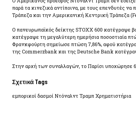
Ο Αμερικανός πρόεδρος Ντόναλντ Τραμπ δεν έδειξε
παρά τα κινεζικά αντίποινα, με τους επενδυτές ν
Τράπεζα και την Αμερικανική Κεντρική Τράπεζα (Fe
Ο πανευρωπαϊκός δείκτης STOXX 600 κατέγραψε βου
κατέγραψε τη μεγαλύτερη ημερήσια ποσοστιαία πτώ
Φρανκφούρτη σημείωσε πτώση 7,86%, αφού κατέγραψ
της Commerzbank και της Deutsche Bank κατέγραψα
Στην αρχή των συναλλαγών, το Παρίσι υποχώρησε 6,1
Σχετικά Tags
εμπορικοί δασμοί Ντόναλντ Τραμπ Χρηματιστήρια