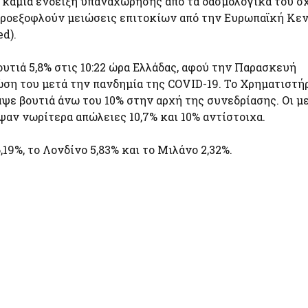
 καμία ένδειξη υπαναχώρησης από τα δασμολογικά του σχ
α προεξοφλούν μειώσεις επιτοκίων από την Ευρωπαϊκή Κε
d).
τιά 5,8% στις 10:22 ώρα Ελλάδας, αφού την Παρασκευή
ση του μετά την πανδημία της COVID-19. Το Χρηματιστήρ
ε βουτιά άνω του 10% στην αρχή της συνεδρίασης. Οι μ
ν νωρίτερα απώλειες 10,7% και 10% αντίστοιχα.
9%, το Λονδίνο 5,83% και το Μιλάνο 2,32%.