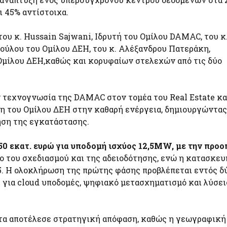
ι 45% αντίστοιχα.
ου κ. Hussain Sajwani, Ιδρυτή του Ομίλου DAMAC, του κ
ούλου του Ομίλου ΔΕΗ, του κ. Αλέξανδρου Πατεράκη,
Ομίλου ΔΕΗ,καθώς και κορυφαίων στελεχών από τις δύο
τεχνογνωσία της DAMAC στον τομέα του Real Estate κα
 του Ομίλου ΔΕΗ στην καθαρή ενέργεια, δημιουργώντας
ηση της εγκατάστασης.
50 εκατ. ευρώ για υποδομή ισχύος 12,5MW, με την προο
ιο του σχεδιασμού και της αδειοδότησης, ενώ η κατασκευ
5. Η ολοκλήρωση της πρώτης φάσης προβλέπεται εντός δ
 για cloud υποδομές, ψηφιακό μετασχηματισμό και λύσει
πάτα αποτέλεσε στρατηγική απόφαση, καθώς η γεωγραφική