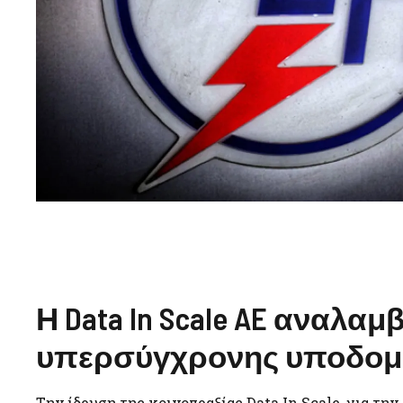
Η Data In Scale AE αναλα
υπερσύγχρονης υποδομ
Την ίδρυση της κοινοπραξίας Data In Scale, για τ