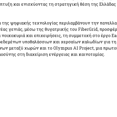
τυξη και ενισχύοντας τη στρατηγική θέση της Ελλάδας
έα της ψηφιακής τεχνολογίας περιλαμβάνουν την πανελλ
έας γενιάς, μέσω της θυγατρικής του FiberGrid, προσφέ
νοικοκυριά και επιχειρήσεις, τη συμμετοχή στο έργο Eas
νδεδεμένων υποθαλάσσιων και χερσαίων καλωδίων για τη
νων μεταξύ χωρών και το Olympus AI Project, μια πρωτ
οσύνης στη διαχείριση ενέργειας και καινοτομίας.