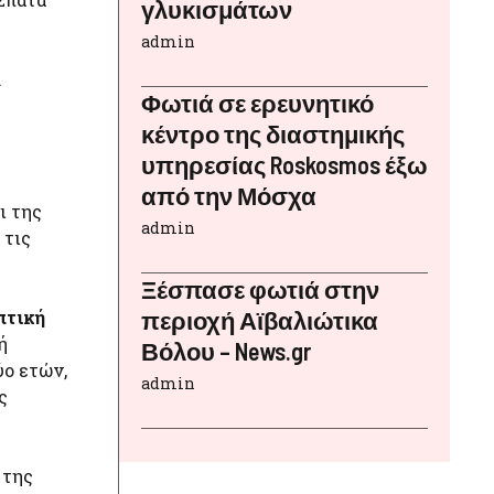
γλυκισμάτων
admin
.
Φωτιά σε ερευνητικό
κέντρο της διαστημικής
υπηρεσίας Roskosmos έξω
από την Μόσχα
ι της
admin
 τις
Ξέσπασε φωτιά στην
πτική
περιοχή Αϊβαλιώτικα
ή
Βόλου – News.gr
ύο ετών,
admin
ς
 της