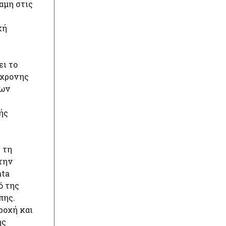
αμη στις
κή
ει το
γχρονης
των
ής
 τη
την
ata
ό της
πης.
ροχή και
ης