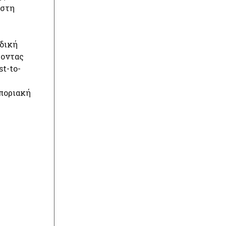
 στη
αδική
ροντας
t-to-
οποριακή