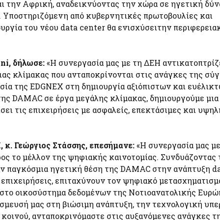
αι την Αφρική, αναδεικνύοντας την χώρα σε ηγετική δύν
 Υποστηριζόμενη από κυβερνητικές πρωτοβουλίες και
ουργία του νέου data center θα ενισχύσειτην περιφερεια
ni, δήλωσε:
«Η συνεργασία μας με τη ΔΕΗ αντικατοπτρίζ
ιας κλίμακας που ανταποκρίνονται στις ανάγκες της σύ
σία της EDGNEX στη δημιουργία αξιόπιστων και ευέλικ
της DAMAC σε έργα μεγάλης κλίμακας, δημιουργούμε μια
ίσει τις επιχειρήσεις με ασφαλείς, επεκτάσιμες και υψηλ
 κ. Γεώργιος Στάσσης, επεσήμανε:
«Η συνεργασία μας με
ος το μέλλον της ψηφιακής καινοτομίας. Συνδυάζοντας 
ην παγκόσμια ηγετική θέση της DAMAC στην ανάπτυξη d
ς επιχειρήσεις, επιταχύνουν τον ψηφιακό μετασχηματισμ
η στο οικοσύστημα δεδομένων της Νοτιοανατολικής Ευρώ
σμευσή μας στη βιώσιμη ανάπτυξη, την τεχνολογική υπε
 κοινού, ανταποκρινόμαστε στις αυξανόμενες ανάγκες τ